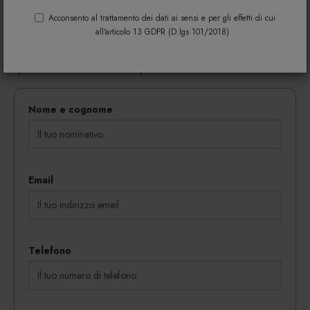
Riempi il modulo di seguito per avere maggiori
informazioni su colori, materiali e disponibilità.
Acconsento al trattamento dei dati ai sensi e per gli effetti di cui
all'articolo 13 GDPR (D.lgs 101/2018)
Gli eventuali sconti riservati mediante l'invio di codici
coupon vengono rilasciati in proporzione al
quantitativo dei beni acquistati.
Nome e cognome
Email
Telefono