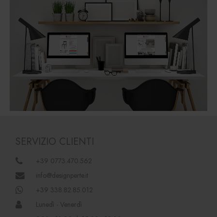
SERVIZIO CLIENTI
+39 0773.470.562
info@designperte.it
+39 338.82.85.012
Lunedì - Venerdì