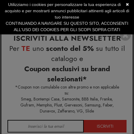
Utilizziamo i cookies per personalizzare la tua esperienza di
✖
SERVIZIO CLIENTI +39.0773.470.562
acquisto e per mostrarti annunci pubblicitari attinenti agli articoli di
SUMMER SALES | Fino al 40% di Sconto
tuo interesse
CONTINUANDO A NAVIGARE SU QUESTO SITO, ACCONSENTI
ALL'USO DEI COOKIES PER GLI SCOPI SOPRA CITATI
ISCRIVITI ALLA NEWSLETTER
Per
TE
uno
sconto del 5%
su tutto il
catalogo e
Coupon esclusivi su brand
selezionati*
Home
Richiedi info e un'offerta personalizzata per te
Poltrona Gumball
*Coupon non cumulabile con altre promo e non applicabile
su:
Smeg, Bontempi Casa, Samsonite, BBB Italia, Franke,
Richiedi maggiori info e la tua
Gufram, Memphis, Plust, Gervasoni, Samsung, Faber,
Dunavox, Zafferano, VG, Slide
offerta personalizzata per
Poltrona Gumball
ISCRIVITI