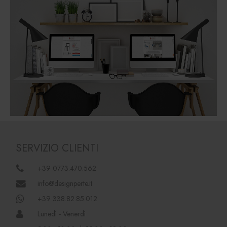
SERVIZIO CLIENTI
+39 0773.470.562
info@designperte.it
+39 338.82.85.012
Lunedì - Venerdì