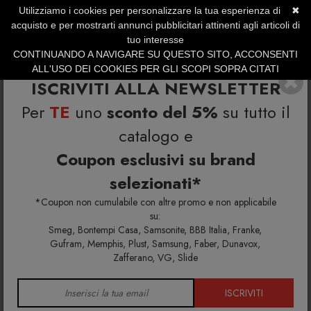
Utilizziamo i cookies per personalizzare la tua esperienza di
✖
SERVIZIO CLIENTI +39.0773.470.562
acquisto e per mostrarti annunci pubblicitari attinenti agli articoli di
SUMMER SALES | Fino al 31 Agosto
tuo interesse
CONTINUANDO A NAVIGARE SU QUESTO SITO, ACCONSENTI
ALL'USO DEI COOKIES PER GLI SCOPI SOPRA CITATI
ISCRIVITI ALLA NEWSLETTER
Per
TE
uno
sconto del 5%
su tutto il
catalogo e
Coupon esclusivi su brand
selezionati*
Home
Richiedi info e un'offerta personalizzata per te
Tibu Sgabello girevole
*Coupon non cumulabile con altre promo e non applicabile
su:
Smeg, Bontempi Casa, Samsonite, BBB Italia, Franke,
Richiedi maggiori info e la tua
Gufram, Memphis, Plust, Samsung, Faber, Dunavox,
Zafferano, VG, Slide
offerta personalizzata per Tibu
Sgabello girevole
ISCRIVITI