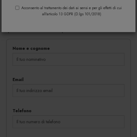
Riempi il modulo di seguito per avere maggiori
informazioni su colori, materiali e disponibilità.
Acconsento al trattamento dei dati ai sensi e per gli effetti di cui
all'articolo 13 GDPR (D.lgs 101/2018)
Gli eventuali sconti riservati mediante l'invio di codici
coupon vengono rilasciati in proporzione al
quantitativo dei beni acquistati.
Nome e cognome
Email
Telefono