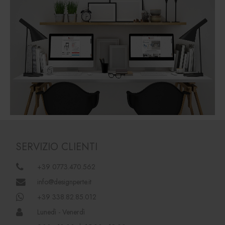
SERVIZIO CLIENTI
+39 0773.470.562
info@designperte.it
+39 338.82.85.012
Lunedì - Venerdì