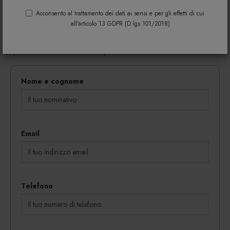
Riempi il modulo di seguito per avere maggiori
informazioni su colori, materiali e disponibilità.
Acconsento al trattamento dei dati ai sensi e per gli effetti di cui
all'articolo 13 GDPR (D.lgs 101/2018)
Gli eventuali sconti riservati mediante l'invio di codici
coupon vengono rilasciati in proporzione al
quantitativo dei beni acquistati.
Nome e cognome
Email
Telefono