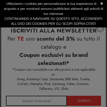
Utilizziamo i cookies per personalizzare la tua esperienza di
✖
SERVIZIO CLIENTI +39.0773.470.562
acquisto e per mostrarti annunci pubblicitari attinenti agli articoli di
SUMMER SALES | Fino al 31 Agosto
tuo interesse
CONTINUANDO A NAVIGARE SU QUESTO SITO, ACCONSENTI
ALL'USO DEI COOKIES PER GLI SCOPI SOPRA CITATI
ISCRIVITI ALLA NEWSLETTER
Per
TE
uno
sconto del 5%
su tutto il
catalogo e
Coupon esclusivi su brand
selezionati*
Home
Richiedi info e un'offerta personalizzata per te
Display Frozen luminoso
*Coupon non cumulabile con altre promo e non applicabile
su:
Smeg, Bontempi Casa, Samsonite, BBB Italia, Franke,
Richiedi maggiori info e la tua
Gufram, Memphis, Plust, Samsung, Faber, Dunavox,
Zafferano, VG, Slide
offerta personalizzata per
Display Frozen luminoso
ISCRIVITI