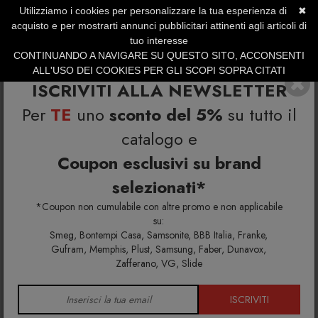
Utilizziamo i cookies per personalizzare la tua esperienza di
✖
SERVIZIO CLIENTI +39.0773.470.562
acquisto e per mostrarti annunci pubblicitari attinenti agli articoli di
SUMMER SALES | Fino al 31 Agosto
tuo interesse
CONTINUANDO A NAVIGARE SU QUESTO SITO, ACCONSENTI
ALL'USO DEI COOKIES PER GLI SCOPI SOPRA CITATI
ISCRIVITI ALLA NEWSLETTER
Per
TE
uno
sconto del 5%
su tutto il
catalogo e
Home
Richiedi info e un'offerta personalizzata per te
Tavolo Giove 180
Coupon esclusivi su brand
selezionati*
Richiedi maggiori info e la tua
*Coupon non cumulabile con altre promo e non applicabile
offerta personalizzata per
su:
Smeg, Bontempi Casa, Samsonite, BBB Italia, Franke,
Tavolo Giove 180
Gufram, Memphis, Plust, Samsung, Faber, Dunavox,
Zafferano, VG, Slide
Riempi il modulo di seguito per avere maggiori
informazioni su colori, materiali e disponibilità.
ISCRIVITI
Gli eventuali sconti riservati mediante l'invio di codici