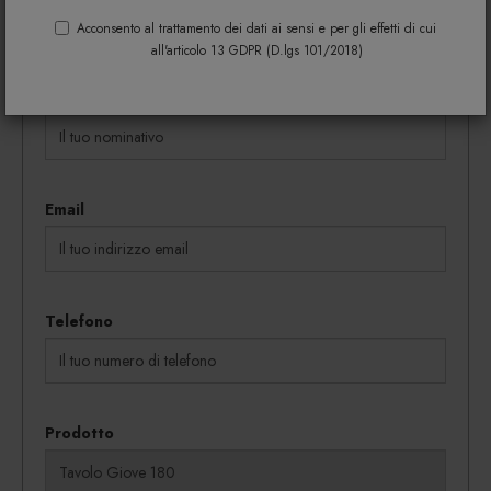
coupon vengono rilasciati in proporzione al
Acconsento al trattamento dei dati ai sensi e per gli effetti di cui
quantitativo dei beni acquistati.
all'articolo 13 GDPR (D.lgs 101/2018)
Nome e cognome
Email
Telefono
Prodotto