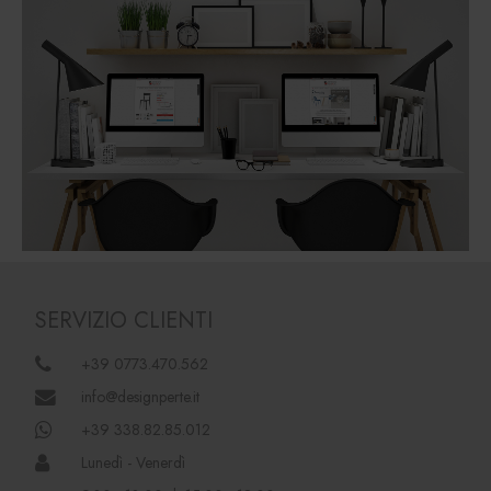
SERVIZIO CLIENTI
+39 0773.470.562
info@designperte.it
+39 338.82.85.012
Lunedì - Venerdì