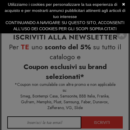
Utilizziamo i cookies per personalizzare la tua esperienza di
✖
SERVIZIO CLIENTI +39.0773.470.562
acquisto e per mostrarti annunci pubblicitari attinenti agli articoli di
SUMMER SALES | Fino al 31 Agosto
tuo interesse
CONTINUANDO A NAVIGARE SU QUESTO SITO, ACCONSENTI
ALL'USO DEI COOKIES PER GLI SCOPI SOPRA CITATI
ISCRIVITI ALLA NEWSLETTER
Per
TE
uno
sconto del 5%
su tutto il
catalogo e
Coupon esclusivi su brand
selezionati*
Home
Richiedi info e un'offerta personalizzata per te
Sedia Waiya Colico
*Coupon non cumulabile con altre promo e non applicabile
su:
Smeg, Bontempi Casa, Samsonite, BBB Italia, Franke,
Richiedi maggiori info e la tua
Gufram, Memphis, Plust, Samsung, Faber, Dunavox,
Zafferano, VG, Slide
offerta personalizzata per Sedia
Waiya Colico
ISCRIVITI