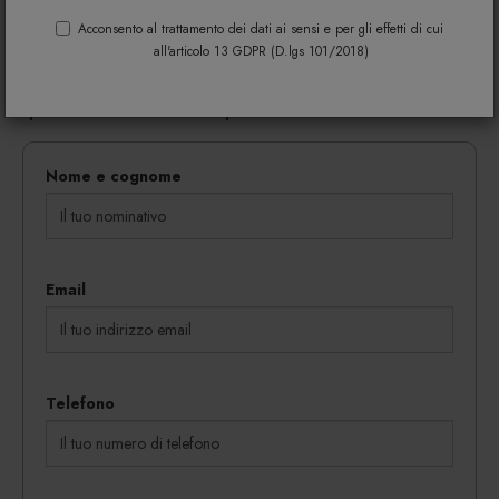
Riempi il modulo di seguito per avere maggiori
informazioni su colori, materiali e disponibilità.
Acconsento al trattamento dei dati ai sensi e per gli effetti di cui
all'articolo 13 GDPR (D.lgs 101/2018)
Gli eventuali sconti riservati mediante l'invio di codici
coupon vengono rilasciati in proporzione al
quantitativo dei beni acquistati.
Nome e cognome
Email
Telefono