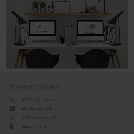
SERVIZIO CLIENTI
+39 0773.470.562
info@designperte.it
+39 338.82.85.012
Lunedì - Venerdì