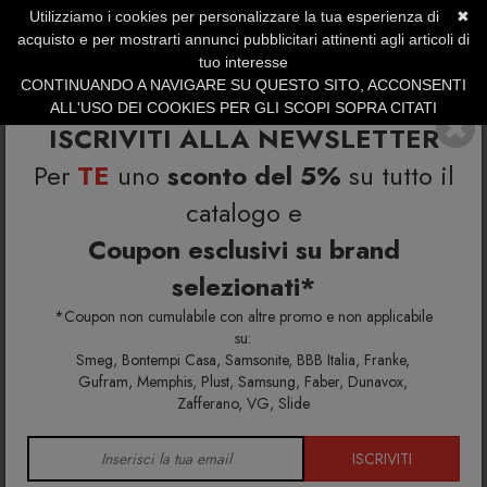
Utilizziamo i cookies per personalizzare la tua esperienza di
✖
SERVIZIO CLIENTI +39.0773.470.562
acquisto e per mostrarti annunci pubblicitari attinenti agli articoli di
SUMMER SALES | Fino al 31 Agosto
tuo interesse
CONTINUANDO A NAVIGARE SU QUESTO SITO, ACCONSENTI
ALL'USO DEI COOKIES PER GLI SCOPI SOPRA CITATI
ISCRIVITI ALLA NEWSLETTER
Per
TE
uno
sconto del 5%
su tutto il
catalogo e
Coupon esclusivi su brand
selezionati*
Home
Richiedi info e un'offerta personalizzata per te
Orologio H:M:S:
*Coupon non cumulabile con altre promo e non applicabile
su:
Smeg, Bontempi Casa, Samsonite, BBB Italia, Franke,
Richiedi maggiori info e la tua
Gufram, Memphis, Plust, Samsung, Faber, Dunavox,
Zafferano, VG, Slide
offerta personalizzata per
Orologio H:M:S:
ISCRIVITI