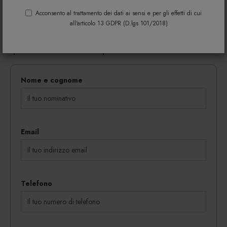
Riempi il modulo di seguito per avere maggiori
informazioni su colori, materiali e disponibilità.
Acconsento al trattamento dei dati ai sensi e per gli effetti di cui
all'articolo 13 GDPR (D.lgs 101/2018)
Gli eventuali sconti riservati mediante l'invio di codici
coupon vengono rilasciati in proporzione al
quantitativo dei beni acquistati.
Nome e cognome
Email
Telefono