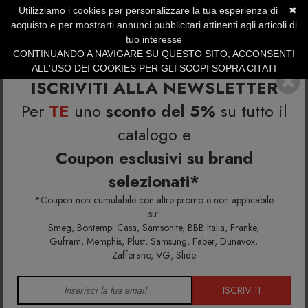
Utilizziamo i cookies per personalizzare la tua esperienza di
✖
SERVIZIO CLIENTI +39.0773.470.562
acquisto e per mostrarti annunci pubblicitari attinenti agli articoli di
SUMMER SALES | Fino al 31 Agosto
tuo interesse
CONTINUANDO A NAVIGARE SU QUESTO SITO, ACCONSENTI
ALL'USO DEI COOKIES PER GLI SCOPI SOPRA CITATI
ISCRIVITI ALLA NEWSLETTER
Per
TE
uno
sconto del 5%
su tutto il
catalogo e
Home
Richiedi info e un'offerta personalizzata per te
Modulo terminale sx Cannolè
Coupon esclusivi su brand
selezionati*
Richiedi maggiori info e la tua
*Coupon non cumulabile con altre promo e non applicabile
offerta personalizzata per
su:
Smeg, Bontempi Casa, Samsonite, BBB Italia, Franke,
Modulo terminale sx Cannolè
Gufram, Memphis, Plust, Samsung, Faber, Dunavox,
Zafferano, VG, Slide
Riempi il modulo di seguito per avere maggiori
informazioni su colori, materiali e disponibilità.
ISCRIVITI
Gli eventuali sconti riservati mediante l'invio di codici