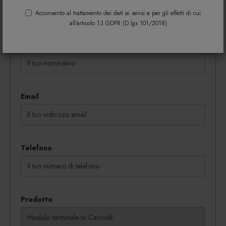
coupon vengono rilasciati in proporzione al
Acconsento al trattamento dei dati ai sensi e per gli effetti di cui
quantitativo dei beni acquistati.
all'articolo 13 GDPR (D.lgs 101/2018)
Nome e cognome
Email
Telefono
Prodotto