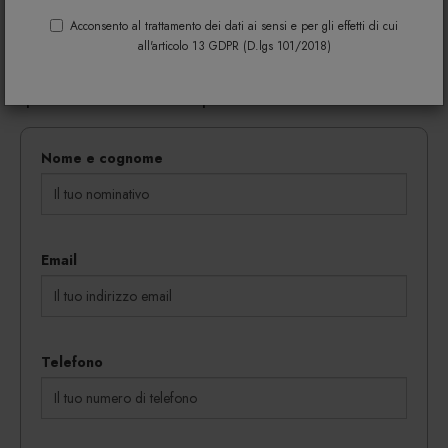
Riempi il modulo di seguito per avere maggiori
informazioni su colori, materiali e disponibilità.
Acconsento al trattamento dei dati ai sensi e per gli effetti di cui
all'articolo 13 GDPR (D.lgs 101/2018)
Gli eventuali sconti riservati mediante l'invio di codici
coupon vengono rilasciati in proporzione al
quantitativo dei beni acquistati.
Nome e cognome
Email
Telefono