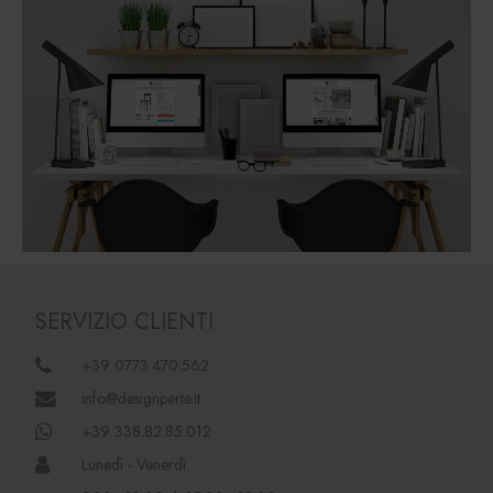
SERVIZIO CLIENTI
+39 0773.470.562
info@designperte.it
+39 338.82.85.012
Lunedì - Venerdì