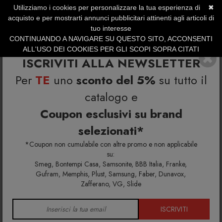
Utilizziamo i cookies per personalizzare la tua esperienza di
✖
SERVIZIO CLIENTI +39.0773.470.562
acquisto e per mostrarti annunci pubblicitari attinenti agli articoli di
SUMMER SALES | Fino al 31 Agosto
tuo interesse
CONTINUANDO A NAVIGARE SU QUESTO SITO, ACCONSENTI
ALL'USO DEI COOKIES PER GLI SCOPI SOPRA CITATI
ISCRIVITI ALLA NEWSLETTER
Per
TE
uno
sconto del 5%
su tutto il
catalogo e
Coupon esclusivi su brand
selezionati*
Home
Richiedi info e un'offerta personalizzata per te
Sgabello Fade
*Coupon non cumulabile con altre promo e non applicabile
su:
Smeg, Bontempi Casa, Samsonite, BBB Italia, Franke,
Richiedi maggiori info e la tua
Gufram, Memphis, Plust, Samsung, Faber, Dunavox,
Zafferano, VG, Slide
offerta personalizzata per
Sgabello Fade
ISCRIVITI