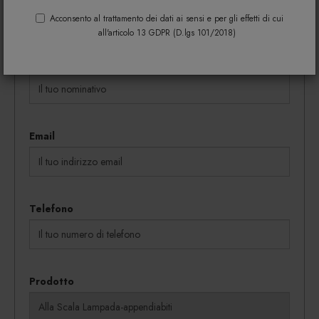
coupon vengono rilasciati in proporzione al
Acconsento al trattamento dei dati ai sensi e per gli effetti di cui
quantitativo dei beni acquistati.
all'articolo 13 GDPR (D.lgs 101/2018)
Nome e cognome
Email
Telefono
Prodotto