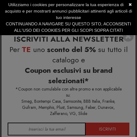
Utilizziamo i cookies per personalizzare la tua esperienza di
✖
SERVIZIO CLIENTI +39.0773.470.562
acquisto e per mostrarti annunci pubblicitari attinenti agli articoli di
SUMMER SALES | Fino al 40% di Sconto
tuo interesse
CONTINUANDO A NAVIGARE SU QUESTO SITO, ACCONSENTI
ALL'USO DEI COOKIES PER GLI SCOPI SOPRA CITATI
ISCRIVITI ALLA NEWSLETTER
Per
TE
uno
sconto del 5%
su tutto il
catalogo e
Home
Richiedi info e un'offerta personalizzata per te
Alla Scala Lampada-appendiabiti
Coupon esclusivi su brand
selezionati*
Richiedi maggiori info e la tua
*Coupon non cumulabile con altre promo e non applicabile
offerta personalizzata per Alla
su:
Smeg, Bontempi Casa, Samsonite, BBB Italia, Franke,
Scala Lampada-appendiabiti
Gufram, Memphis, Plust, Samsung, Faber, Dunavox,
Zafferano, VG, Slide
Riempi il modulo di seguito per avere maggiori
informazioni su colori, materiali e disponibilità.
ISCRIVITI
Gli eventuali sconti riservati mediante l'invio di codici