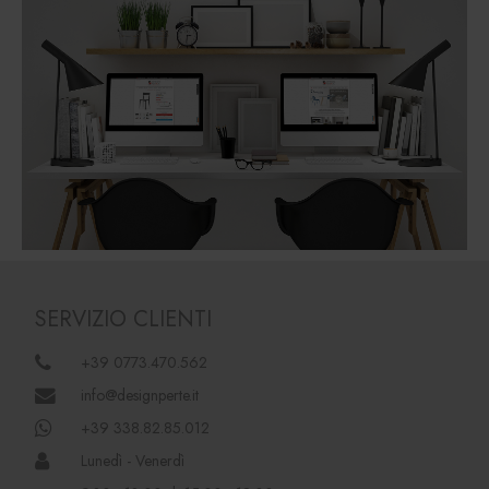
SERVIZIO CLIENTI
+39 0773.470.562
info@designperte.it
+39 338.82.85.012
Lunedì - Venerdì