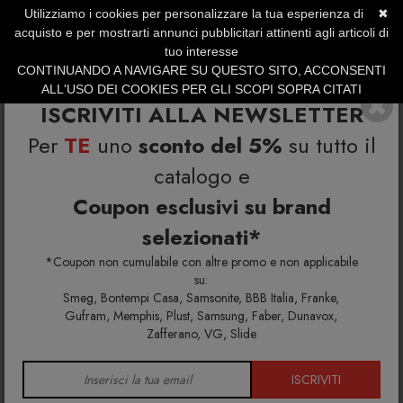
Utilizziamo i cookies per personalizzare la tua esperienza di
✖
SERVIZIO CLIENTI +39.0773.470.562
acquisto e per mostrarti annunci pubblicitari attinenti agli articoli di
SUMMER SALES | Fino al 31 Agosto
tuo interesse
CONTINUANDO A NAVIGARE SU QUESTO SITO, ACCONSENTI
ALL'USO DEI COOKIES PER GLI SCOPI SOPRA CITATI
ISCRIVITI ALLA NEWSLETTER
Per
TE
uno
sconto del 5%
su tutto il
catalogo e
Coupon esclusivi su brand
selezionati*
Home
Richiedi info e un'offerta personalizzata per te
Duo Portaombrelli
*Coupon non cumulabile con altre promo e non applicabile
su:
Smeg, Bontempi Casa, Samsonite, BBB Italia, Franke,
Richiedi maggiori info e la tua
Gufram, Memphis, Plust, Samsung, Faber, Dunavox,
Zafferano, VG, Slide
offerta personalizzata per Duo
Portaombrelli
ISCRIVITI