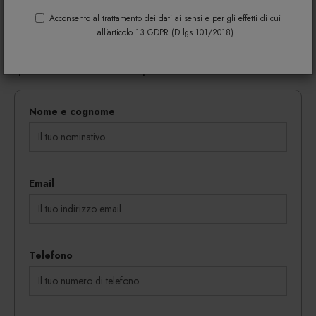
Riempi il modulo di seguito per avere maggiori
informazioni su colori, materiali e disponibilità.
Acconsento al trattamento dei dati ai sensi e per gli effetti di cui
all'articolo 13 GDPR (D.lgs 101/2018)
Gli eventuali sconti riservati mediante l'invio di codici
coupon vengono rilasciati in proporzione al
quantitativo dei beni acquistati.
Nome e cognome
Email
Telefono