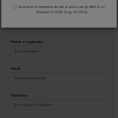
Riempi il modulo di seguito per avere maggiori
informazioni su colori, materiali e disponibilità.
Acconsento al trattamento dei dati ai sensi e per gli effetti di cui
all'articolo 13 GDPR (D.lgs 101/2018)
Gli eventuali sconti riservati mediante l'invio di codici
coupon vengono rilasciati in proporzione al
quantitativo dei beni acquistati.
Nome e cognome
Email
Telefono