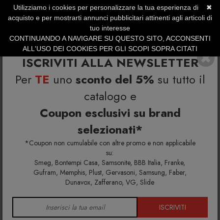
Utilizziamo i cookies per personalizzare la tua esperienza di
✖
SERVIZIO CLIENTI +39.0773.470.562
acquisto e per mostrarti annunci pubblicitari attinenti agli articoli di
SUMMER SALES | Fino al 40% di Sconto
tuo interesse
CONTINUANDO A NAVIGARE SU QUESTO SITO, ACCONSENTI
ALL'USO DEI COOKIES PER GLI SCOPI SOPRA CITATI
ISCRIVITI ALLA NEWSLETTER
Per
TE
uno
sconto del 5%
su tutto il
catalogo e
Coupon esclusivi su brand
selezionati*
Home
Richiedi info e un'offerta personalizzata per te
Murano D Vaso
*Coupon non cumulabile con altre promo e non applicabile
su:
Smeg, Bontempi Casa, Samsonite, BBB Italia, Franke,
Richiedi maggiori info e la tua
Gufram, Memphis, Plust, Gervasoni, Samsung, Faber,
Dunavox, Zafferano, VG, Slide
offerta personalizzata per
Murano D Vaso
ISCRIVITI