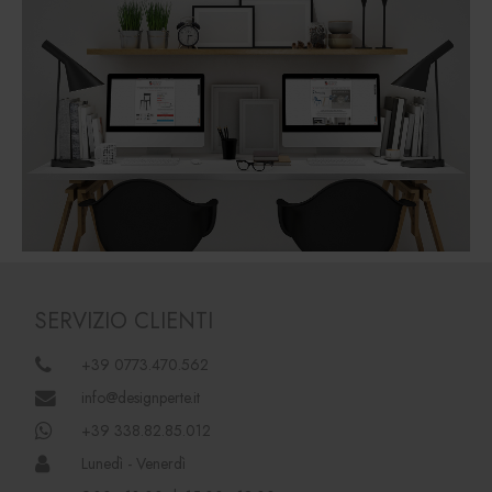
SERVIZIO CLIENTI
+39 0773.470.562
info@designperte.it
+39 338.82.85.012
Lunedì - Venerdì