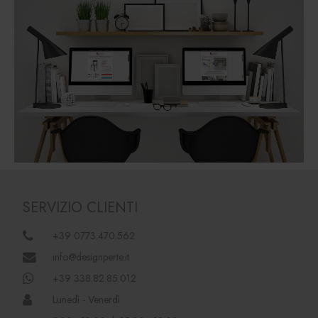
SERVIZIO CLIENTI
+39 0773.470.562
info@designperte.it
+39 338.82.85.012
Lunedì - Venerdì