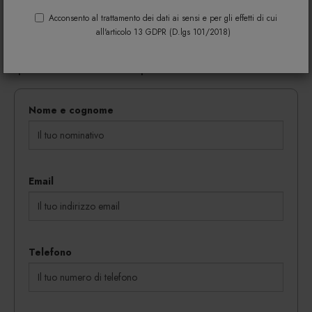
Riempi il modulo di seguito per avere maggiori
informazioni su colori, materiali e disponibilità.
Acconsento al trattamento dei dati ai sensi e per gli effetti di cui
all'articolo 13 GDPR (D.lgs 101/2018)
Gli eventuali sconti riservati mediante l'invio di codici
coupon vengono rilasciati in proporzione al
quantitativo dei beni acquistati.
Nome e cognome
Email
Telefono