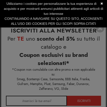
Utilizziamo i cookies per personalizzare la tua esperienza di
✖
SERVIZIO CLIENTI +39.0773.470.562
acquisto e per mostrarti annunci pubblicitari attinenti agli articoli di
SUMMER SALES | Fino al 31 Agosto
tuo interesse
CONTINUANDO A NAVIGARE SU QUESTO SITO, ACCONSENTI
ALL'USO DEI COOKIES PER GLI SCOPI SOPRA CITATI
ISCRIVITI ALLA NEWSLETTER
Per
TE
uno
sconto del 5%
su tutto il
catalogo e
Coupon esclusivi su brand
selezionati*
Home
Richiedi info e un'offerta personalizzata per te
Libreria Sapiens H 97 bianco
*Coupon non cumulabile con altre promo e non applicabile
su:
Smeg, Bontempi Casa, Samsonite, BBB Italia, Franke,
Richiedi maggiori info e la tua
Gufram, Memphis, Plust, Samsung, Faber, Dunavox,
Zafferano, VG, Slide
offerta personalizzata per
Libreria Sapiens H 97 bianco
ISCRIVITI