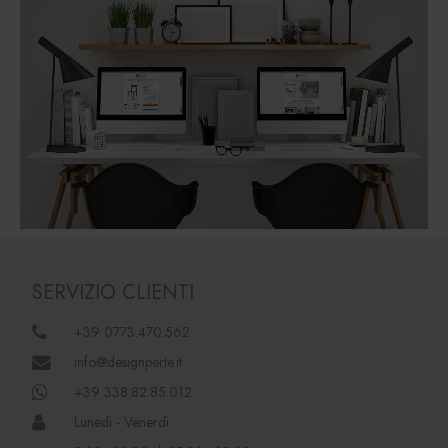
SERVIZIO CLIENTI
+39 0773.470.562
info@designperte.it
+39 338.82.85.012
Lunedì - Venerdì