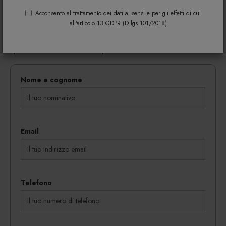
Riempi il modulo di seguito per avere maggiori
informazioni su colori, materiali e disponibilità.
Acconsento al trattamento dei dati ai sensi e per gli effetti di cui
all'articolo 13 GDPR (D.lgs 101/2018)
Gli eventuali sconti riservati mediante l'invio di codici
coupon vengono rilasciati in proporzione al
quantitativo dei beni acquistati.
Nome e cognome
Email
Telefono