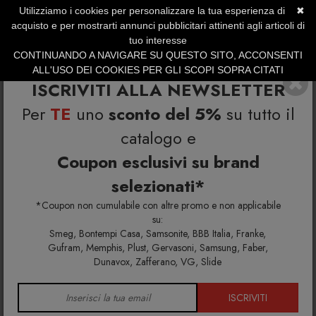
Utilizziamo i cookies per personalizzare la tua esperienza di
✖
SERVIZIO CLIENTI +39.0773.470.562
acquisto e per mostrarti annunci pubblicitari attinenti agli articoli di
SUMMER SALES | Fino al 40% di Sconto
tuo interesse
CONTINUANDO A NAVIGARE SU QUESTO SITO, ACCONSENTI
ALL'USO DEI COOKIES PER GLI SCOPI SOPRA CITATI
ISCRIVITI ALLA NEWSLETTER
Per
TE
uno
sconto del 5%
su tutto il
catalogo e
Coupon esclusivi su brand
selezionati*
Home
Richiedi info e un'offerta personalizzata per te
Morfino Pouf
*Coupon non cumulabile con altre promo e non applicabile
su:
Smeg, Bontempi Casa, Samsonite, BBB Italia, Franke,
Richiedi maggiori info e la tua
Gufram, Memphis, Plust, Gervasoni, Samsung, Faber,
Dunavox, Zafferano, VG, Slide
offerta personalizzata per
Morfino Pouf
ISCRIVITI