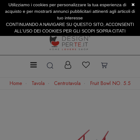
Utilizziamo i cookies per personalizzare la tua esperienza di
✖
SERVIZIO CLIENTI +39.0773.470.562
acquisto e per mostrarti annunci pubblicitari attinenti agli articoli di
SUMMER SALES | Fino al 31 Agosto
tuo interesse
CONTINUANDO A NAVIGARE SU QUESTO SITO, ACCONSENTI
ALL'USO DEI COOKIES PER GLI SCOPI SOPRA CITATI
Home
Tavola
Centrotavola
Fruit Bowl NO. 5.5