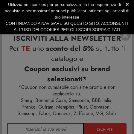
Utilizziamo i cookies per personalizzare la tua esperienza di
✖
SERVIZIO CLIENTI +39.0773.470.562
acquisto e per mostrarti annunci pubblicitari attinenti agli articoli di
SUMMER SALES | Fino al 40% di Sconto
tuo interesse
CONTINUANDO A NAVIGARE SU QUESTO SITO, ACCONSENTI
ALL'USO DEI COOKIES PER GLI SCOPI SOPRA CITATI
ISCRIVITI ALLA NEWSLETTER
Per
TE
uno
sconto del 5%
su tutto il
catalogo e
Coupon esclusivi su brand
selezionati*
Home
Tavola
Piatti
Seasons Set di 4 foglie in silicone NT-03
*Coupon non cumulabile con altre promo e non
applicabile su:
Smeg, Bontempi Casa, Samsonite, BBB Italia,
Franke, Gufram, Memphis, Plust, Gervasoni,
Samsung, Faber, Dunavox, Zafferano, VG, Slide
ISCRIVITI