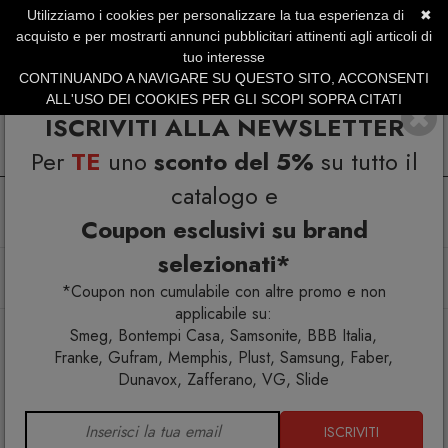
Utilizziamo i cookies per personalizzare la tua esperienza di
✖
SERVIZIO CLIENTI +39.0773.470.562
acquisto e per mostrarti annunci pubblicitari attinenti agli articoli di
SUMMER SALES | Fino al 31 Agosto
tuo interesse
CONTINUANDO A NAVIGARE SU QUESTO SITO, ACCONSENTI
ALL'USO DEI COOKIES PER GLI SCOPI SOPRA CITATI
ISCRIVITI ALLA NEWSLETTER
Per
TE
uno
sconto del 5%
su tutto il
catalogo e
Coupon esclusivi su brand
selezionati*
Home
Tavola
Sottopiatti
Candy Sottopiatto in resina Blu Bitossi Home
*Coupon non cumulabile con altre promo e non
applicabile su:
Smeg, Bontempi Casa, Samsonite, BBB Italia,
Franke, Gufram, Memphis, Plust, Samsung, Faber,
Dunavox, Zafferano, VG, Slide
ISCRIVITI