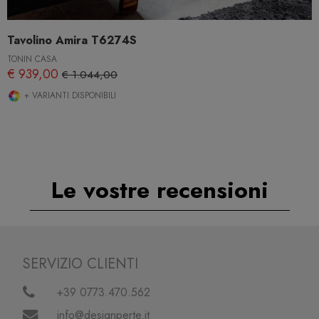
Tavolino Amira T6274S
TONIN CASA
€ 939,00
€ 1.044,00
+ VARIANTI DISPONIBILI
Le vostre recensioni
SERVIZIO CLIENTI
+39 0773.470.562
info@designperte.it