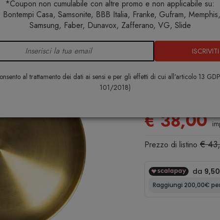
*Coupon non cumulabile con altre promo e non applicabile su:
 Bontempi Casa, Samsonite, BBB Italia, Franke, Gufram, Memphis, 
me
Tavola
Sottopiatti
Intreccio Sottopiatto Oro Bitossi 
Samsung, Faber, Dunavox, Zafferano, VG, Slide
ISCRIVITI
Intreccio So
Bitossi Hom
nsento al trattamento dei dati ai sensi e per gli effetti di cui all'articolo 13 GD
101/2018)
BITOSSI HOME
€ 38,00
im
€ 43
Prezzo di listino