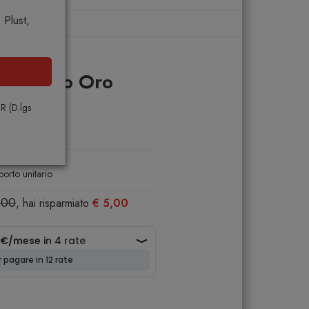
Plust,
Home
ttopiatto Oro
e
PR (D.lgs
porto unitario
,00
, hai risparmiato
€ 5,00