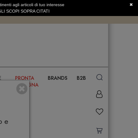
nenti agli articoli di tuo interesse
✖
SERVIZIO CLIENTI +39.0773.470.562
LI SCOPI SOPRA CITATI
E
PRONTA
BRANDS
B2B
CONSEGNA
o e