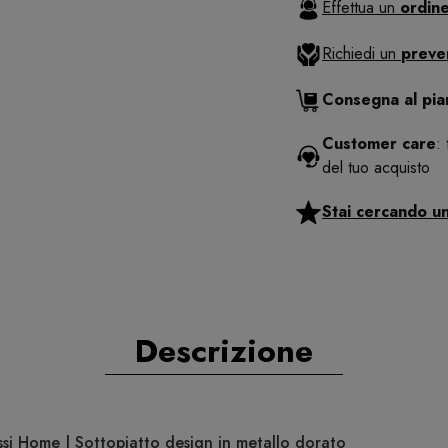
Effettua un
ordine
Richiedi un
preve
Consegna al pi
Customer care
:
del tuo acquisto
Stai cercando u
Descrizione
ssi Home | Sottopiatto design in metallo dorato