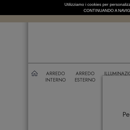
Utilizziamo i cookies per personalizz
SPEDIZIONE GRATUITA SOPRA 99 
CONTINUANDO A NAVIGA
ARREDO
ARREDO
ILLUMINAZ
INTERNO
ESTERNO
P