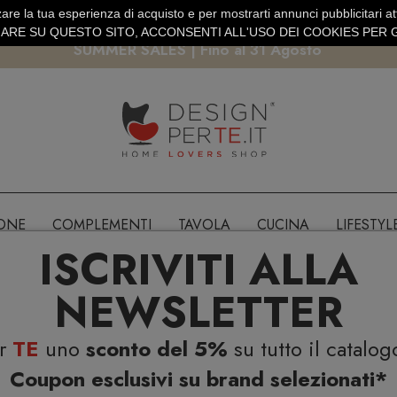
are la tua esperienza di acquisto e per mostrarti annunci pubblicitari atti
EURO
PAGAMENTO SICURO PAYPAL · CARTA DI CREDITO
RE SU QUESTO SITO, ACCONSENTI ALL'USO DEI COOKIES PER G
SUMMER SALES | Fino al 31 Agosto
IONE
COMPLEMENTI
TAVOLA
CUCINA
LIFESTYL
ISCRIVITI ALLA
NEWSLETTER
er
TE
uno
sconto del 5%
su tutto il catalog
Coupon esclusivi su brand selezionati*