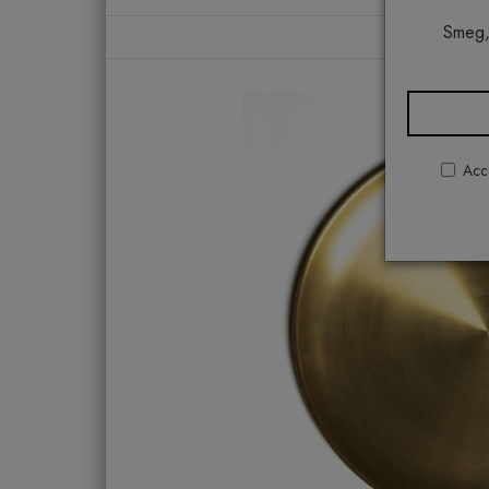
Smeg,
Ho
Acco