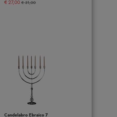
€ 27,00
€ 31,00
Candelabro Ebraico 7