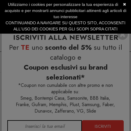
Utilizziamo i cookies per personalizzare la tua esperienza di
✖
SERVIZIO CLIENTI +39.0773.470.562
acquisto e per mostrarti annunci pubblicitari attinenti agli articoli di
SUMMER SALES | Fino al 31 Agosto
tuo interesse
CONTINUANDO A NAVIGARE SU QUESTO SITO, ACCONSENTI
ALL'USO DEI COOKIES PER GLI SCOPI SOPRA CITATI
ISCRIVITI ALLA NEWSLETTER
Per
TE
uno
sconto del 5%
su tutto il
catalogo e
Coupon esclusivi su brand
selezionati*
Home
Tavola
Sottopiatti
Intreccio Tovaglietta tonda oro Bitossi Home
*Coupon non cumulabile con altre promo e non
applicabile su:
Smeg, Bontempi Casa, Samsonite, BBB Italia,
Franke, Gufram, Memphis, Plust, Samsung, Faber,
Dunavox, Zafferano, VG, Slide
ISCRIVITI