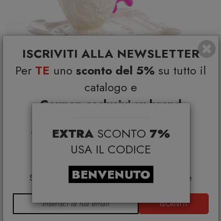
ISCRIVITI ALLA NEWSLETTER
Per
TE
uno
sconto del 5%
su tutto il
catalogo e
Coupon esclusivi su brand
selezionati*
I-Wares I- Tazzina da caffè Fucsia Seletti
EXTRA
SCONTO
7%
*Coupon non cumulabile con altre promo e non
SELETTI
applicabile su:
USA IL CODICE
€ 30,00
€ 40,00
Smeg, Bontempi Casa, Samsonite, BBB Italia,
Franke, Gufram, Memphis, Plust, Gervasoni,
BENVENUTO
Samsung, Faber, Dunavox, Zafferano, VG, Slide
ISCRIVITI