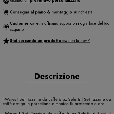
Richiedi un
preventivo personalizzato
Consegna al piano & montaggio
su richiesta
Customer care
: ti offriamo supporto in ogni fase del tuo
acquisto
Stai cercando un prodotto
ma non lo trovi?
Descrizione
I-Wares I Set Tazzine da caffè 6 pz Seletti | Set tazzine da
caffè design in porcellana e manico fluorescente o oro
I-Wares I Set Tazzine da caffè 6 pz Seletti
è il
set di