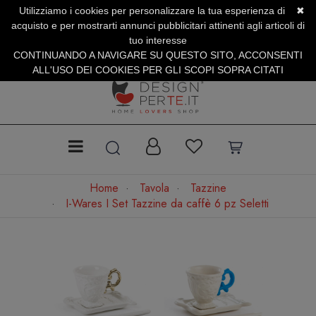
Utilizziamo i cookies per personalizzare la tua esperienza di
✖
SERVIZIO CLIENTI +39.0773.470.562
acquisto e per mostrarti annunci pubblicitari attinenti agli articoli di
SUMMER SALES | Fino al 40% di Sconto
tuo interesse
CONTINUANDO A NAVIGARE SU QUESTO SITO, ACCONSENTI
ALL'USO DEI COOKIES PER GLI SCOPI SOPRA CITATI
Home
Tavola
Tazzine
I-Wares I Set Tazzine da caffè 6 pz Seletti