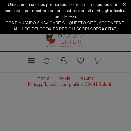
Utilizziamo i cookies per personalizzare la tua esperienza di
✖
SERVIZIO CLIENTI +39.0773.470.562
acquisto e per mostrarti annunci pubblicitari attinenti agli articoli di
SUMMER SALES | Fino al 40% di Sconto
tuo interesse
CONTINUANDO A NAVIGARE SU QUESTO SITO, ACCONSENTI
ALL'USO DEI COOKIES PER GLI SCOPI SOPRA CITATI
Home
Tavola
Tazzine
Kintsugi Tazzina con piattino 09641 Seletti