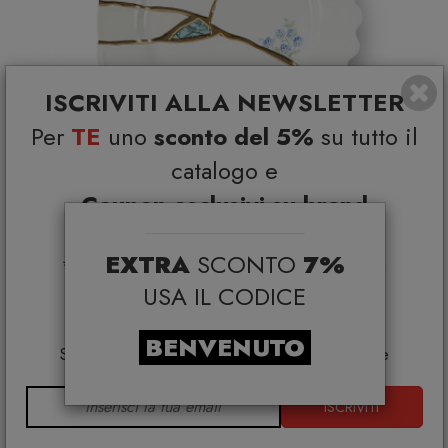
ISCRIVITI ALLA NEWSLETTER
Per
TE
uno
sconto del 5%
su tutto il
catalogo e
Coupon esclusivi su brand
selezionati*
EXTRA
SCONTO
7%
*Coupon non cumulabile con altre promo e non
Kintsugi Piatto da dessert 09603 Seletti
applicabile su:
USA IL CODICE
SELETTI
Smeg, Bontempi Casa, Samsonite, BBB Italia,
€ 38,00
€ 50,00
Franke, Gufram, Memphis, Plust, Gervasoni,
BENVENUTO
Samsung, Faber, Dunavox, Zafferano, VG, Slide
ISCRIVITI