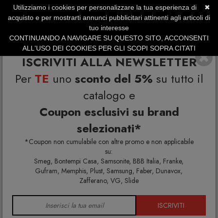
Utilizziamo i cookies per personalizzare la tua esperienza di
✖
SERVIZIO CLIENTI +39.0773.470.562
acquisto e per mostrarti annunci pubblicitari attinenti agli articoli di
SUMMER SALES | Fino al 31 Agosto
tuo interesse
CONTINUANDO A NAVIGARE SU QUESTO SITO, ACCONSENTI
ALL'USO DEI COOKIES PER GLI SCOPI SOPRA CITATI
ISCRIVITI ALLA NEWSLETTER
Per
TE
uno
sconto del 5%
su tutto il
catalogo e
Coupon esclusivi su brand
selezionati*
Home
Vondom
*Coupon non cumulabile con altre promo e non applicabile
su:
Smeg, Bontempi Casa, Samsonite, BBB Italia, Franke,
Gufram, Memphis, Plust, Samsung, Faber, Dunavox,
Zafferano, VG, Slide
ISCRIVITI