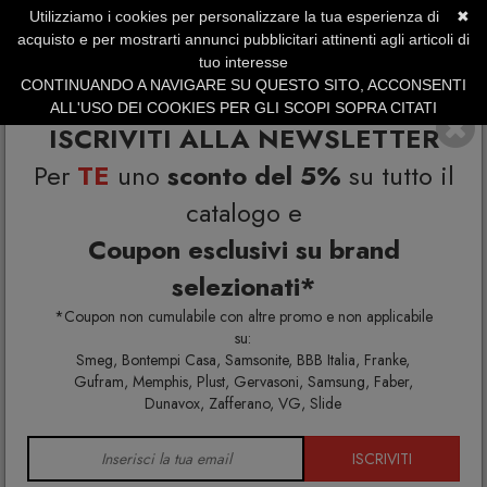
Utilizziamo i cookies per personalizzare la tua esperienza di
✖
SERVIZIO CLIENTI +39.0773.470.562
acquisto e per mostrarti annunci pubblicitari attinenti agli articoli di
SUMMER SALES | Fino al 40% di Sconto
tuo interesse
CONTINUANDO A NAVIGARE SU QUESTO SITO, ACCONSENTI
ALL'USO DEI COOKIES PER GLI SCOPI SOPRA CITATI
ISCRIVITI ALLA NEWSLETTER
Per
TE
uno
sconto del 5%
su tutto il
catalogo e
Coupon esclusivi su brand
selezionati*
Home
Arredo bagno
Bagni moderni
*Coupon non cumulabile con altre promo e non applicabile
su:
Smeg, Bontempi Casa, Samsonite, BBB Italia, Franke,
Gufram, Memphis, Plust, Gervasoni, Samsung, Faber,
BAGNI MODERNI
Dunavox, Zafferano, VG, Slide
ISCRIVITI
Scopri la vendita di bagni moderni