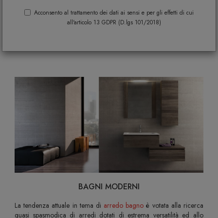
pensati per TE, proposte d'arredo dal
Acconsento al trattamento dei dati ai sensi e per gli effetti di cui
all'articolo 13 GDPR (D.lgs 101/2018)
design contemporaneo per ogni
esigenza stilistica
BAGNI MODERNI
La tendenza attuale in tema di
arredo bagno
è votata alla ricerca
quasi spasmodica di arredi dotati di estrema versatilità ed allo