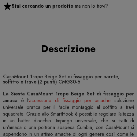
Stai cercando un prodotto
ma non lo trovi?
Descrizione
CasaMount 1rope Beige Set di fissaggio per parete,
soffitto e trave (2 punti) CMG30-6
La Siesta CasaMount 1rope Beige Set di fissaggio per
amaca
è l'
accessorio di fissaggio per amache
soluzione
universale pratica per il facile montaggio al soffitto a travi
squadrate. Grazie allo SmartHook è possibile regolare l’altezza
in un batter d’occhio. Impiego universale, che si tratti di
un’amaca o una poltrona sospesa Cumbia, con CasaMount si
appendono in un attimo amache di ogni genere così come le