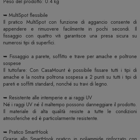
Peso del prodotto: 0.4 kg
➥ MultiSpot flessibile
Il pratico MultiSpot con funzione di aggancio consente di
appendere e rimuovere facilmente in pochi secondi. Il
fissaggio con quattro viti garantisce una presa sicura su
numerosi tipi di superfici.
➥ Fissaggio a parete, soffitto e trave per amache e poltrone
sospese
Il tuttofare: Con CasaMount è possibile fissare tutti i tipi di
amache e la nostra poltrona sospesa a 2 punti su tutti i tipi di
pareti e soffitti standard, nonché su travi di legno.
➥ Resistente alle intemperie e ai raggi UV
Né i raggi UV né il maltempo possono danneggiare il prodotto.
Il materiale di alta qualità resiste a tutte le condizioni
atmosferiche ed è particolarmente resistente.
➥ Pratico SmartHook
Grazie allo SmartHook pratico in poliammide rinforzato con