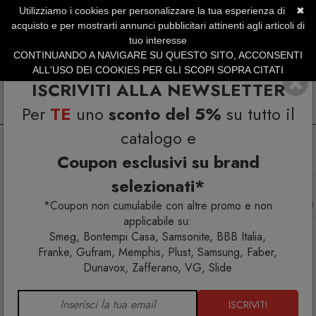
Utilizziamo i cookies per personalizzare la tua esperienza di
✖
SERVIZIO CLIENTI +39.0773.470.562
acquisto e per mostrarti annunci pubblicitari attinenti agli articoli di
SUMMER SALES | Fino al 31 Agosto
tuo interesse
CONTINUANDO A NAVIGARE SU QUESTO SITO, ACCONSENTI
ALL'USO DEI COOKIES PER GLI SCOPI SOPRA CITATI
ISCRIVITI ALLA NEWSLETTER
Per
TE
uno
sconto del 5%
su tutto il
catalogo e
Coupon esclusivi su brand
selezionati*
Home
Arredo esterno
Amache
La Siesta CasaMount 1rope Beige Set di fissaggio per amaca
*Coupon non cumulabile con altre promo e non
applicabile su:
Smeg, Bontempi Casa, Samsonite, BBB Italia,
Franke, Gufram, Memphis, Plust, Samsung, Faber,
Dunavox, Zafferano, VG, Slide
ISCRIVITI