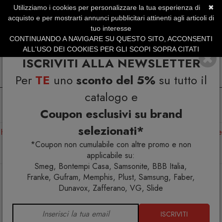
Utilizziamo i cookies per personalizzare la tua esperienza di
✖
SERVIZIO CLIENTI +39.0773.470.562
acquisto e per mostrarti annunci pubblicitari attinenti agli articoli di
SUMMER SALES | Fino al 31 Agosto
tuo interesse
CONTINUANDO A NAVIGARE SU QUESTO SITO, ACCONSENTI
ALL'USO DEI COOKIES PER GLI SCOPI SOPRA CITATI
ISCRIVITI ALLA NEWSLETTER
Per
TE
uno
sconto del 5%
su tutto il
catalogo e
Coupon esclusivi su brand
selezionati*
Home
Arredo interno
Arredo esterno
Kids
Amache
La Siesta Joki Dolphy Tana pensile in cotone biologico per
*Coupon non cumulabile con altre promo e non
bambini
applicabile su:
Smeg, Bontempi Casa, Samsonite, BBB Italia,
Franke, Gufram, Memphis, Plust, Samsung, Faber,
Dunavox, Zafferano, VG, Slide
ISCRIVITI