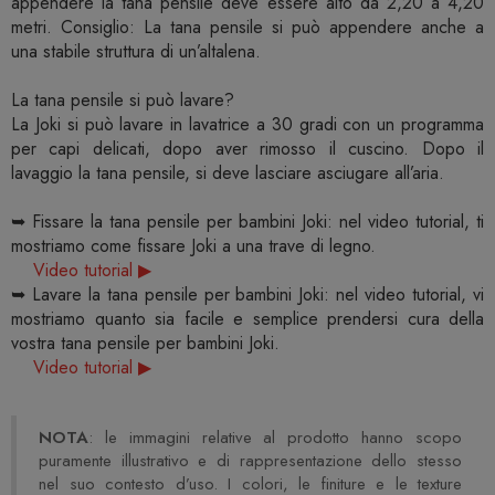
appendere la tana pensile deve essere alto da 2,20 a 4,20
metri. Consiglio: La tana pensile si può appendere anche a
una stabile struttura di un’altalena.
La tana pensile si può lavare?
La Joki si può lavare in lavatrice a 30 gradi con un programma
per capi delicati, dopo aver rimosso il cuscino. Dopo il
lavaggio la tana pensile, si deve lasciare asciugare all’aria.
➥ Fissare la tana pensile per bambini Joki: nel video tutorial, ti
mostriamo come fissare Joki a una trave di legno.
Video tutorial ▶
➥ Lavare la tana pensile per bambini Joki: nel video tutorial, vi
mostriamo quanto sia facile e semplice prendersi cura della
vostra tana pensile per bambini Joki.
Video tutorial ▶
NOTA
: le immagini relative al prodotto hanno scopo
puramente illustrativo e di rappresentazione dello stesso
nel suo contesto d’uso. I colori, le finiture e le texture