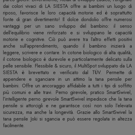
dai colori vivaci di LA SIESTA offre ai bambini un luogo di
riposo, favorisce le loro capacità motorie ed è soprattutto
fonte di gran divertimento! Il dolce dondolio offre numerosi
vantaggi per un sano sviluppo del bambino: il senso
dell’equilibrio viene rinforzato e si sviluppano le capacità
motorie e cognitive. Ciò può avere tra l’altro effetti positivi
anche sull’apprendimento, quando il bambino inizierà a
leggere, scrivere e contare. In cotone biologico di alta qualità,
il cotone biologico è durevole e particolarmente delicato sulla
pelle sensibile. Flessibile & sicuro, il MultiSpot sviluppato da LA
SIESTA è brevettato e verificato dal TÜV. Permette di
appendere e sganciare in un attimo la tana pensile per
bambini. Offre un ancoraggio affidabile a tutti i tipi di soffitto
più comuni e alle travi. Perno girevole, pratico SmartSwivel,
l’intelligente perno girevole SmartSwivel impedisce che la tana
pensile si attorcigli e ne garantisce così non solo l’elevata
sicurezza, ma anche la longevità. Grazie allo SmartSwivel la
tana pensile Joki si sgancia e può essere regolata in altezza
facilmente.