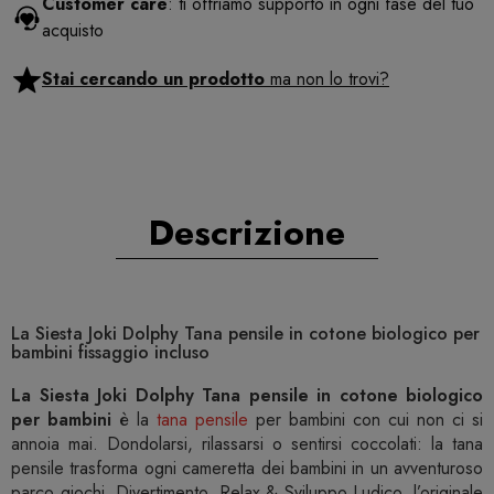
Customer care
: ti offriamo supporto in ogni fase del tuo
acquisto
Stai cercando un prodotto
ma non lo trovi?
Descrizione
La Siesta Joki Dolphy Tana pensile in cotone biologico per
bambini fissaggio incluso
La Siesta Joki Dolphy Tana pensile in cotone biologico
per bambini
è la
tana pensile
per bambini con cui non ci si
annoia mai. Dondolarsi, rilassarsi o sentirsi coccolati: la tana
pensile trasforma ogni cameretta dei bambini in un avventuroso
parco giochi. Divertimento, Relax & Sviluppo Ludico, l’originale