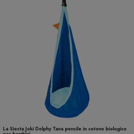
La Siesta Joki Dolphy Tana pensile in cotone biologico
per bambini