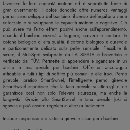
favorisce le loro capacità motorie ed è soprattutto fonte di
gran divertimento! Il dolce dondolio offre numerosi vantaggi
per un sano sviluppo del bambino: il senso dell’equilibrio viene
rinforzato e si sviluppano le capacità motorie e cognitive. Ciò
può avere tra l’altro effetti positivi anche sull’apprendimento,
quando il bambino inizierà a leggere, scrivere e contare. In
cotone biologico di alta qualità, il cotone biologico è durevole
e particolarmente delicato sulla pelle sensibile. Flessibile &
sicuro, il MultiSpot sviluppato da LA SIESTA è brevettato e
verificato dal TÜV. Permette di appendere e sganciare in un
attimo la tana pensile per bambini. Offre un ancoraggio
affidabile a tutti i tipi di soffitto più comuni e alle travi. Perno
girevole, pratico SmartSwivel, l’intelligente perno girevole
SmartSwivel impedisce che la tana pensile si attorcigli e ne
garantisce così non solo l’elevata sicurezza, ma anche la
longevità. Grazie allo SmartSwivel la tana pensile Joki si
sgancia e può essere regolata in altezza facilmente.
Include sospensione e sistema girevole sicuri per i bambini