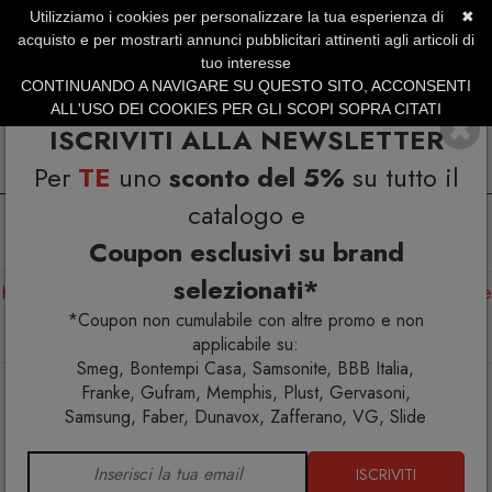
Utilizziamo i cookies per personalizzare la tua esperienza di
✖
SERVIZIO CLIENTI +39.0773.470.562
acquisto e per mostrarti annunci pubblicitari attinenti agli articoli di
SUMMER SALES | Fino al 40% di Sconto
tuo interesse
CONTINUANDO A NAVIGARE SU QUESTO SITO, ACCONSENTI
ALL'USO DEI COOKIES PER GLI SCOPI SOPRA CITATI
ISCRIVITI ALLA NEWSLETTER
Per
TE
uno
sconto del 5%
su tutto il
catalogo e
Coupon esclusivi su brand
selezionati*
Home
Arredo interno
Arredo esterno
Kids
Amache
La Siesta Joki Lilly Tana pensile in cotone biologico per
*Coupon non cumulabile con altre promo e non
bambini
applicabile su:
Smeg, Bontempi Casa, Samsonite, BBB Italia,
Franke, Gufram, Memphis, Plust, Gervasoni,
Samsung, Faber, Dunavox, Zafferano, VG, Slide
ISCRIVITI