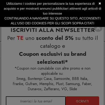
Utilizziamo i cookies per personalizzare la tua esperienza di
✖
SERVIZIO CLIENTI +39.0773.470.562
acquisto e per mostrarti annunci pubblicitari attinenti agli articoli di
SUMMER SALES | Fino al 31 Agosto
tuo interesse
CONTINUANDO A NAVIGARE SU QUESTO SITO, ACCONSENTI
ALL'USO DEI COOKIES PER GLI SCOPI SOPRA CITATI
ISCRIVITI ALLA NEWSLETTER
Per
TE
uno
sconto del 5%
su tutto il
catalogo e
Coupon esclusivi su brand
selezionati*
Home
Arredo esterno
Amache
La Siesta Nautico Anthracite Supporto in acciaio zincato per
*Coupon non cumulabile con altre promo e non
amaca Doppia
applicabile su:
Smeg, Bontempi Casa, Samsonite, BBB Italia,
Franke, Gufram, Memphis, Plust, Samsung, Faber,
Dunavox, Zafferano, VG, Slide
ISCRIVITI