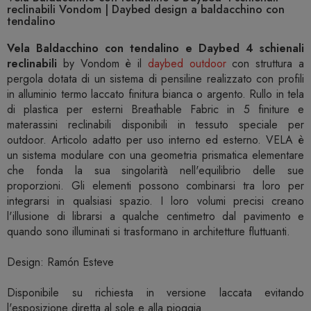
reclinabili Vondom | Daybed design a baldacchino con
tendalino
Vela Baldacchino con tendalino e Daybed 4 schienali
reclinabili
by Vondom è il
daybed outdoor
con struttura a
pergola dotata di un sistema di pensiline realizzato con profili
in alluminio termo laccato finitura bianca o argento. Rullo in tela
di plastica per esterni Breathable Fabric in 5 finiture e
materassini reclinabili disponibili in tessuto speciale per
outdoor. Articolo adatto per uso interno ed esterno. VELA è
un sistema modulare con una geometria prismatica elementare
che fonda la sua singolarità nell'equilibrio delle sue
proporzioni. Gli elementi possono combinarsi tra loro per
integrarsi in qualsiasi spazio. I loro volumi precisi creano
l'illusione di librarsi a qualche centimetro dal pavimento e
quando sono illuminati si trasformano in architetture fluttuanti.
Design: Ramón Esteve
Disponibile su richiesta in versione laccata evitando
l'esposizione diretta al sole e alla pioggia