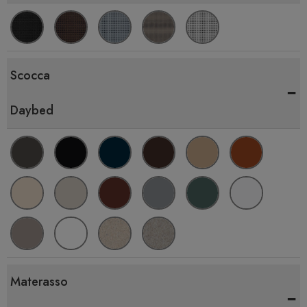
Scocca
-
Daybed
Materasso
-