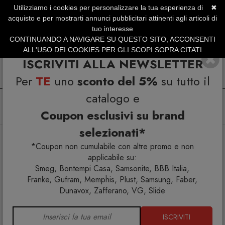
Utilizziamo i cookies per personalizzare la tua esperienza di
✖
SERVIZIO CLIENTI +39.0773.470.562
acquisto e per mostrarti annunci pubblicitari attinenti agli articoli di
SUMMER SALES | Fino al 31 Agosto
tuo interesse
CONTINUANDO A NAVIGARE SU QUESTO SITO, ACCONSENTI
ALL'USO DEI COOKIES PER GLI SCOPI SOPRA CITATI
ISCRIVITI ALLA NEWSLETTER
Per
TE
uno
sconto del 5%
su tutto il
catalogo e
Coupon esclusivi su brand
selezionati*
Home
Arredo esterno
Gazebo
Daybed
Vela Baldacchino con tendalino e Daybed 4 schienali
*Coupon non cumulabile con altre promo e non
reclinabili
applicabile su:
Smeg, Bontempi Casa, Samsonite, BBB Italia,
Franke, Gufram, Memphis, Plust, Samsung, Faber,
Dunavox, Zafferano, VG, Slide
ISCRIVITI