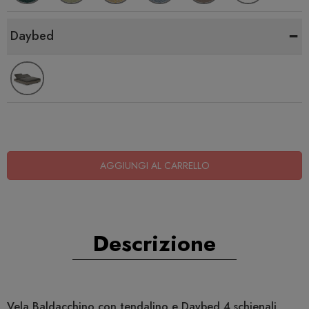
-
Daybed
AGGIUNGI AL CARRELLO
Descrizione
Vela Baldacchino con tendalino e Daybed 4 schienali