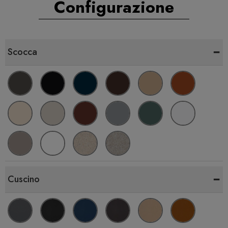
Configurazione
-
Scocca
-
Cuscino