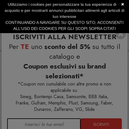
Utilizziamo i cookies per personalizzare la tua esperienza di
✖
SERVIZIO CLIENTI +39.0773.470.562
acquisto e per mostrarti annunci pubblicitari attinenti agli articoli di
SUMMER SALES | Fino al 31 Agosto
tuo interesse
CONTINUANDO A NAVIGARE SU QUESTO SITO, ACCONSENTI
ALL'USO DEI COOKIES PER GLI SCOPI SOPRA CITATI
ISCRIVITI ALLA NEWSLETTER
Per
TE
uno
sconto del 5%
su tutto il
catalogo e
Coupon esclusivi su brand
selezionati*
Home
Arredo esterno
Divani
Luna Divano
*Coupon non cumulabile con altre promo e non
applicabile su:
Smeg, Bontempi Casa, Samsonite, BBB Italia,
Franke, Gufram, Memphis, Plust, Samsung, Faber,
Dunavox, Zafferano, VG, Slide
ISCRIVITI