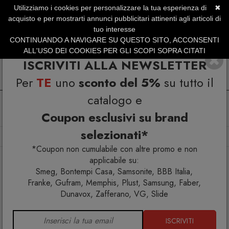
Utilizziamo i cookies per personalizzare la tua esperienza di
✖
SERVIZIO CLIENTI +39.0773.470.562
acquisto e per mostrarti annunci pubblicitari attinenti agli articoli di
SUMMER SALES | Fino al 31 Agosto
tuo interesse
CONTINUANDO A NAVIGARE SU QUESTO SITO, ACCONSENTI
ALL'USO DEI COOKIES PER GLI SCOPI SOPRA CITATI
ISCRIVITI ALLA NEWSLETTER
Per
TE
uno
sconto del 5%
su tutto il
catalogo e
Coupon esclusivi su brand
selezionati*
Home
Arredo esterno
Lettini
Lettino Atlantico
*Coupon non cumulabile con altre promo e non
applicabile su:
Smeg, Bontempi Casa, Samsonite, BBB Italia,
Franke, Gufram, Memphis, Plust, Samsung, Faber,
Dunavox, Zafferano, VG, Slide
ISCRIVITI