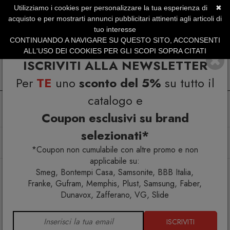
Utilizziamo i cookies per personalizzare la tua esperienza di
✖
SERVIZIO CLIENTI +39.0773.470.562
acquisto e per mostrarti annunci pubblicitari attinenti agli articoli di
SUMMER SALES | Fino al 31 Agosto
tuo interesse
CONTINUANDO A NAVIGARE SU QUESTO SITO, ACCONSENTI
ALL'USO DEI COOKIES PER GLI SCOPI SOPRA CITATI
ISCRIVITI ALLA NEWSLETTER
Per
TE
uno
sconto del 5%
su tutto il
catalogo e
Coupon esclusivi su brand
selezionati*
Home
Arredo esterno
Poltroncine
Cricket Poltroncina 2989
*Coupon non cumulabile con altre promo e non
applicabile su:
Smeg, Bontempi Casa, Samsonite, BBB Italia,
Franke, Gufram, Memphis, Plust, Samsung, Faber,
Dunavox, Zafferano, VG, Slide
ISCRIVITI