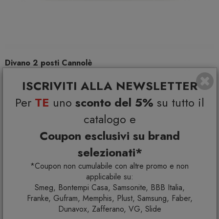
Divano 2 posti Cannolè
EMU
ISCRIVITI ALLA NEWSLETTER
€ 1.540,00
Per
TE
uno
sconto del 5%
su tutto il
+ VARIANTI DISPONIBILI
catalogo e
Coupon esclusivi su brand
selezionati*
*Coupon non cumulabile con altre promo e non
applicabile su:
Smeg, Bontempi Casa, Samsonite, BBB Italia,
Franke, Gufram, Memphis, Plust, Samsung, Faber,
Dunavox, Zafferano, VG, Slide