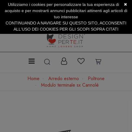
Utilizziamo i cookies per personalizzare la tua esperienza di
✖
SERVIZIO CLIENTI +39.0773.470.562
acquisto e per mostrarti annunci pubblicitari attinenti agli articoli di
SUMMER SALES | Fino al 31 Agosto
tuo interesse
CONTINUANDO A NAVIGARE SU QUESTO SITO, ACCONSENTI
ALL'USO DEI COOKIES PER GLI SCOPI SOPRA CITATI
Home
Arredo esterno
Poltrone
Modulo terminale sx Cannolè