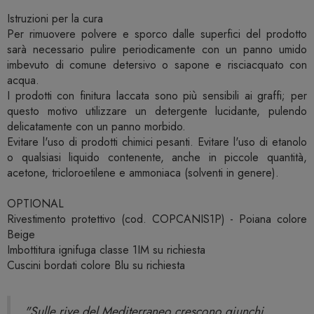
Istruzioni per la cura
Per rimuovere polvere e sporco dalle superfici del prodotto
sarà necessario pulire periodicamente con un panno umido
imbevuto di comune detersivo o sapone e risciacquato con
acqua.
I prodotti con finitura laccata sono più sensibili ai graffi; per
questo motivo utilizzare un detergente lucidante, pulendo
delicatamente con un panno morbido.
Evitare l'uso di prodotti chimici pesanti. Evitare l'uso di etanolo
o qualsiasi liquido contenente, anche in piccole quantità,
acetone, tricloroetilene e ammoniaca (solventi in genere).
OPTIONAL
Rivestimento protettivo (cod. COPCANIS1P) - Poiana colore
Beige
Imbottitura ignifuga classe 1IM su richiesta
Cuscini bordati colore Blu su richiesta
"Sulle rive del Mediterraneo crescono giunchi,