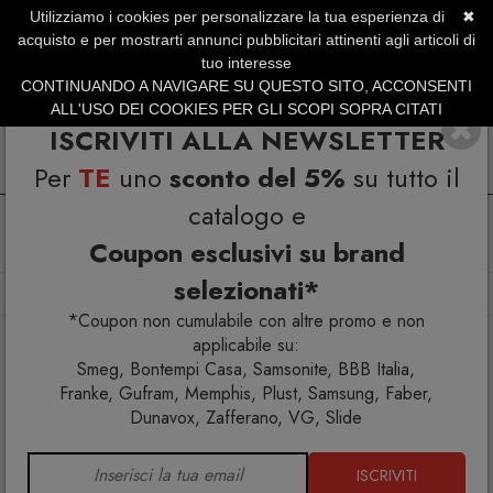
Utilizziamo i cookies per personalizzare la tua esperienza di
✖
SERVIZIO CLIENTI +39.0773.470.562
acquisto e per mostrarti annunci pubblicitari attinenti agli articoli di
SUMMER SALES | Fino al 31 Agosto
tuo interesse
CONTINUANDO A NAVIGARE SU QUESTO SITO, ACCONSENTI
ALL'USO DEI COOKIES PER GLI SCOPI SOPRA CITATI
ISCRIVITI ALLA NEWSLETTER
Per
TE
uno
sconto del 5%
su tutto il
catalogo e
Coupon esclusivi su brand
selezionati*
Home
Arredo esterno
Poltrone
Canisse Poltrona
*Coupon non cumulabile con altre promo e non
applicabile su:
Smeg, Bontempi Casa, Samsonite, BBB Italia,
Franke, Gufram, Memphis, Plust, Samsung, Faber,
Dunavox, Zafferano, VG, Slide
ISCRIVITI