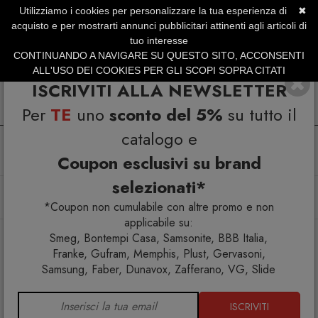
Utilizziamo i cookies per personalizzare la tua esperienza di
✖
SERVIZIO CLIENTI +39.0773.470.562
acquisto e per mostrarti annunci pubblicitari attinenti agli articoli di
SUMMER SALES | Fino al 40% di Sconto
tuo interesse
CONTINUANDO A NAVIGARE SU QUESTO SITO, ACCONSENTI
ALL'USO DEI COOKIES PER GLI SCOPI SOPRA CITATI
ISCRIVITI ALLA NEWSLETTER
Per
TE
uno
sconto del 5%
su tutto il
catalogo e
Coupon esclusivi su brand
selezionati*
Home
Arredo esterno
Poltrone
Arredi luminosi
Sirchester Poltrona luminosa
*Coupon non cumulabile con altre promo e non
applicabile su:
Smeg, Bontempi Casa, Samsonite, BBB Italia,
Franke, Gufram, Memphis, Plust, Gervasoni,
Samsung, Faber, Dunavox, Zafferano, VG, Slide
ISCRIVITI