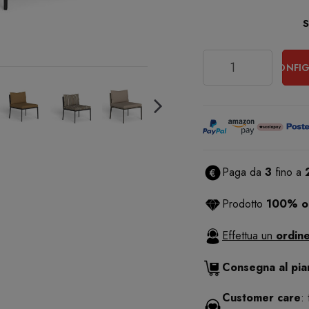
Quantità
CONFIG
Paga da
3
fino a
Prodotto
100% or
Effettua un
ordine
Consegna al pi
Customer care
: