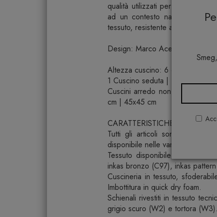
qualità utilizzati per la morbida
P
ad un contesto naturale e cont
tessuto, resistente alle intemperie
Design: Marco Acerbis
Smeg,
Altezza cuscino: 6 cm
1 Cuscino seduta | 1 cuscini schie
Cuscini arredo non inclusi, dispon
cm | 45x45 cm
Acco
CARATTERISTICHE
Tutti gli articoli sono caratteri
disponibile nelle varianti di colo
Tessuto disponibile nella varia
inkas bronzo (C97), inkas pattern
Cuscineria in tessuto, sfoderabile
Imbottitura in quick dry foam.
Schienali rivestiti in tessuto tecn
grigio scuro (W2) e tortora (W3)