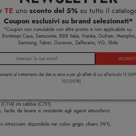
 cuscinatura, rendono la Poltrona Living Leaf adattabile
er
TE
uno
sconto del 5%
su tutto il catalog
emporaneo. La cuscineria in dry foam è rivestita di
.
Coupon esclusivi su brand selezionati*
*Coupon non cumulabile con altre promo e non applicabile su:
 Bontempi Casa, Samsonite, BBB Italia, Franke, Gufram, Memphis,
Samsung, Faber, Dunavox, Zafferano, VG, Slide
nale inclusi
ibili su richiesta in varie finiture e nei formati: 60x40
ISCRIVITI
nsento al trattamento dei dati ai sensi e per gli effetti di cui all'articolo 13 GD
101/2018)
zzati da una struttura in alluminio verniciato a polvere
re: bianco (A12), grafite (A14) e mokka (A15).
nti: dove mèlange (C35), cenere (C92), silver (C96),
 (C114) iris sabbia (C151).
, facile da lavare e resistente agli agenti atmosferici.
ico intrecciato disponibile nei colori grigio chiaro (W1),
.