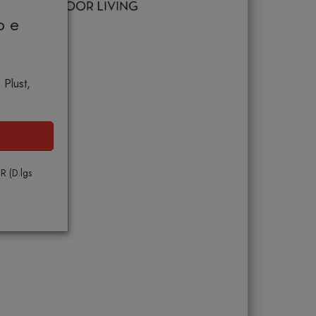
o e
 Plust,
PR (D.lgs