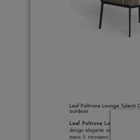
Leaf Poltrona Lounge Talenti O
outdoor
Leaf Poltrona Lounge
di Tale
design elegante sono gli element
meno li ritroviamo anche sulla Po