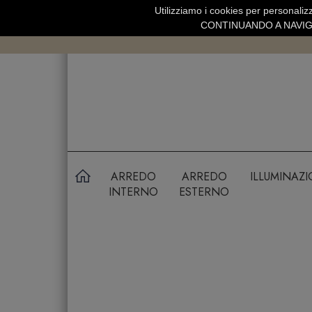
Utilizziamo i cookies per personalizz
SPEDIZIONE GRATUITA SOPRA 99 
CONTINUANDO A NAVIGA
ARREDO
ARREDO
ILLUMINAZ
INTERNO
ESTERNO