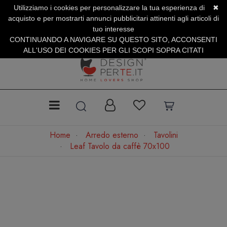
Utilizziamo i cookies per personalizzare la tua esperienza di
✖
SERVIZIO CLIENTI +39.0773.470.562
acquisto e per mostrarti annunci pubblicitari attinenti agli articoli di
SUMMER SALES | Fino al 31 Agosto
tuo interesse
CONTINUANDO A NAVIGARE SU QUESTO SITO, ACCONSENTI
ALL'USO DEI COOKIES PER GLI SCOPI SOPRA CITATI
Home
Arredo esterno
Tavolini
Leaf Tavolo da caffè 70x100