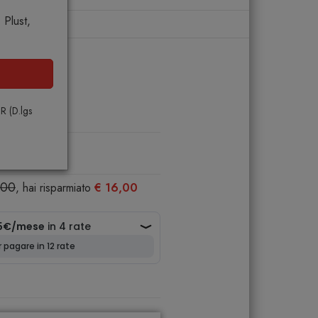
Plust,
PR (D.lgs
porto unitario
,00
, hai risparmiato
€ 16,00