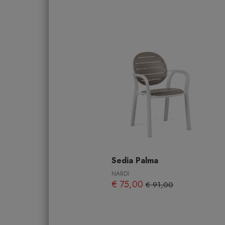
Sedia Palma
NARDI
€ 75,00
€ 91,00