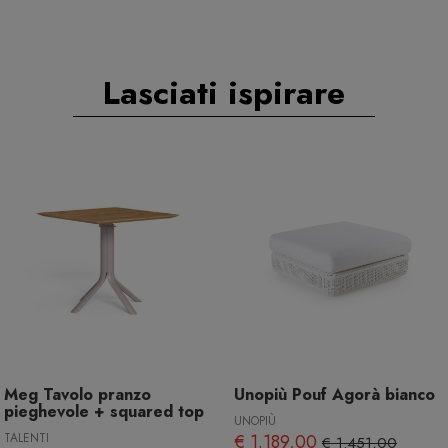
Lasciati ispirare
Meg Tavolo pranzo
Unopiù Pouf Agorà bianco
pieghevole + squared top
UNOPIÙ
TALENTI
€ 1.189,00
€ 1.451,00