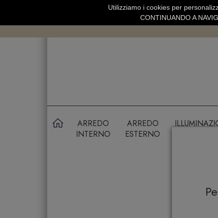
Utilizziamo i cookies per personalizz
SPEDIZIONE GRATUITA SOPRA 99 
CONTINUANDO A NAVIGA
ARREDO
ARREDO
ILLUMINAZ
INTERNO
ESTERNO
P