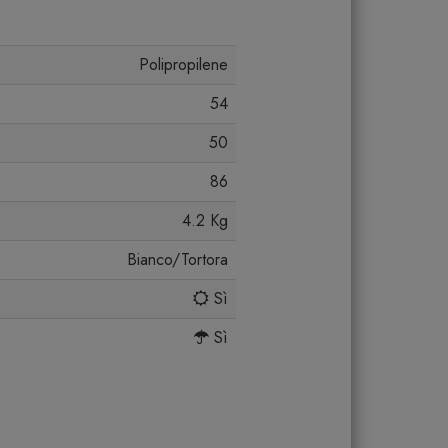
Polipropilene
54
50
86
4.2 Kg
Bianco/Tortora
Sì
Sì