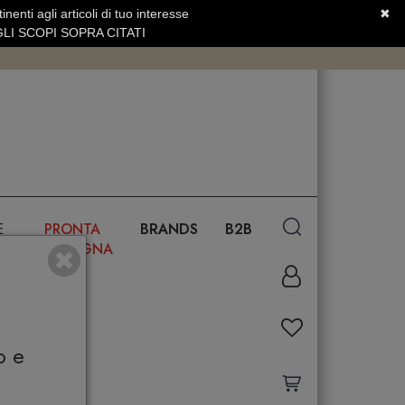
nenti agli articoli di tuo interesse
✖
SERVIZIO CLIENTI +39.0773.470.562
LI SCOPI SOPRA CITATI
E
PRONTA
BRANDS
B2B
CONSEGNA
o e