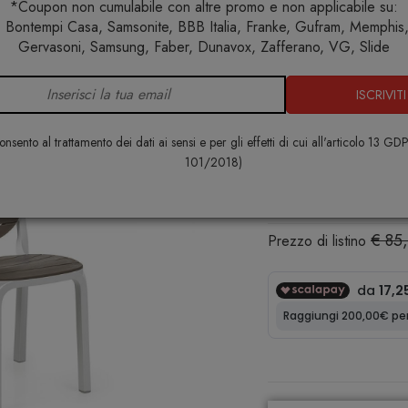
*Coupon non cumulabile con altre promo e non applicabile su:
 Bontempi Casa, Samsonite, BBB Italia, Franke, Gufram, Memphis, 
Home
Arredo esterno
Sedie
Sedia Erica
Gervasoni, Samsung, Faber, Dunavox, Zafferano, VG, Slide
ISCRIVITI
Sedia Erica
NARDI
nsento al trattamento dei dati ai sensi e per gli effetti di cui all'articolo 13 GD
101/2018)
€ 69,00
im
€ 85
Prezzo di listino