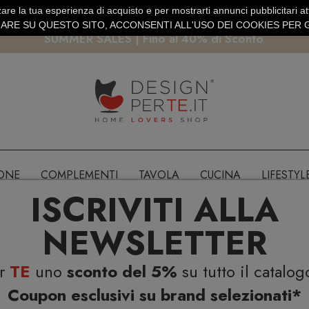
are la tua esperienza di acquisto e per mostrarti annunci pubblicitari atti
EURO
PAGAMENTO SICURO PAYPAL · CARTA DI CREDITO
RE SU QUESTO SITO, ACCONSENTI ALL'USO DEI COOKIES PER G
SUMMER SALES | Fino al 40% di Sconto
IONE
COMPLEMENTI
TAVOLA
CUCINA
LIFESTYL
ISCRIVITI ALLA
NEWSLETTER
er
TE
uno
sconto del 5%
su tutto il catalog
Coupon esclusivi su brand selezionati*