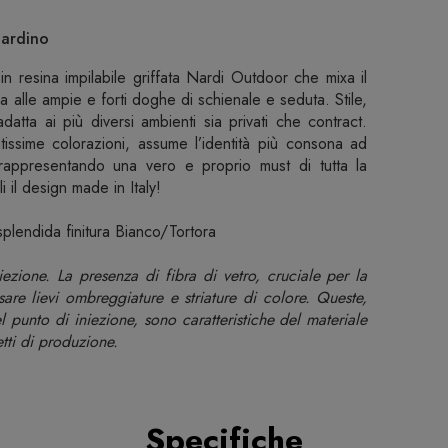
iardino
in resina impilabile griffata Nardi Outdoor che mixa il
ura alle ampie e forti doghe di schienale e seduta. Stile,
datta ai più diversi ambienti sia privati che contract.
tissime colorazioni, assume l’identità più consona ad
rappresentando una vero e proprio must di tutta la
i il design made in Italy!
splendida finitura Bianco/Tortora
ezione. La presenza di fibra di vetro, cruciale per la
are lievi ombreggiature e striature di colore. Queste,
l punto di iniezione, sono caratteristiche del materiale
tti di produzione.
Specifiche