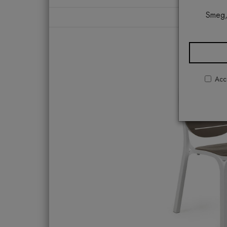
Smeg,
Acco