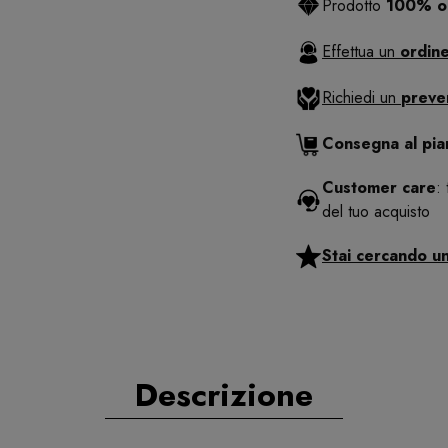
Prodotto
100% or
Effettua un
ordine
Richiedi un
preve
Consegna al pi
Customer care
:
del tuo acquisto
Stai cercando u
Descrizione