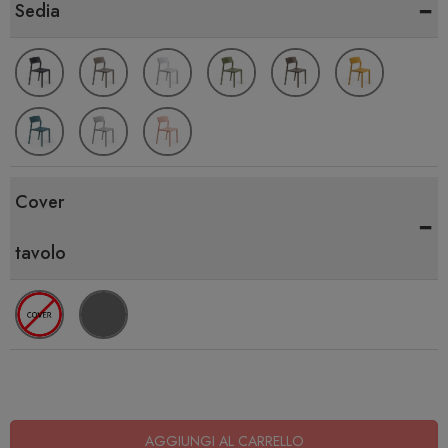
-
Sedia
Cover
-
tavolo
AGGIUNGI AL CARRELLO