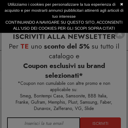
Utilizziamo i cookies per personalizzare la tua esperienza di
✖
SERVIZIO CLIENTI +39.0773.470.562
acquisto e per mostrarti annunci pubblicitari attinenti agli articoli di
SUMMER SALES | Fino al 40% di Sconto
tuo interesse
CONTINUANDO A NAVIGARE SU QUESTO SITO, ACCONSENTI
ALL'USO DEI COOKIES PER GLI SCOPI SOPRA CITATI
ISCRIVITI ALLA NEWSLETTER
Per
TE
uno
sconto del 5%
su tutto il
catalogo e
Coupon esclusivi su brand
selezionati*
Home
Arredo esterno
Set tavoli e sedie da giardino
Set tavolo Rio 140 con 4 sedie Trill bistrot
*Coupon non cumulabile con altre promo e non
applicabile su:
Smeg, Bontempi Casa, Samsonite, BBB Italia,
Franke, Gufram, Memphis, Plust, Samsung, Faber,
Dunavox, Zafferano, VG, Slide
ISCRIVITI