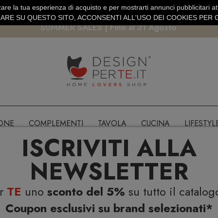
are la tua esperienza di acquisto e per mostrarti annunci pubblicitari atti
EURO
PAGAMENTO SICURO PAYPAL · CARTA DI CREDITO
RE SU QUESTO SITO, ACCONSENTI ALL'USO DEI COOKIES PER G
SUMMER SALES | Fino al 31 Agosto
IONE
COMPLEMENTI
TAVOLA
CUCINA
LIFESTYL
ISCRIVITI ALLA
NEWSLETTER
er
TE
uno
sconto del 5%
su tutto il catalog
Coupon esclusivi su brand selezionati*