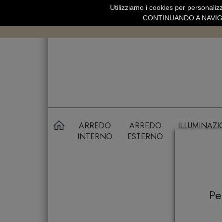
Utilizziamo i cookies per personalizz
SPEDIZIONE GRATUITA SOPRA 99 
CONTINUANDO A NAVIGA
ARREDO
ARREDO
ILLUMINAZ
INTERNO
ESTERNO
P