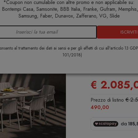
*Coupon non cumulabile con altre promo e non applicabile su:
 Bontempi Casa, Samsonite, BBB Italia, Franke, Gufram, Memphis, 
Set tavoli e sedie da giardino
Set tavolo Tevere 210 Extensi
Samsung, Faber, Dunavox, Zafferano, VG, Slide
ISCRIVITI
Set tavolo 
Extensible 
nsento al trattamento dei dati ai sensi e per gli effetti di cui all'articolo 13 GD
Armchair
101/2018)
NARDI
€ 2.085,
€ 2.
Prezzo di listino
490,00