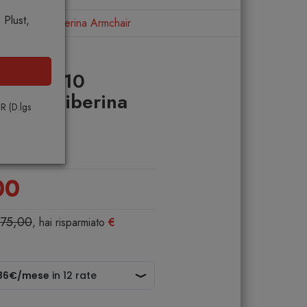
Plust,
ble con 10 Tiberina Armchair
Tevere 210
con 10 Tiberina
PR (D.lgs
00
575,00
, hai risparmiato
€