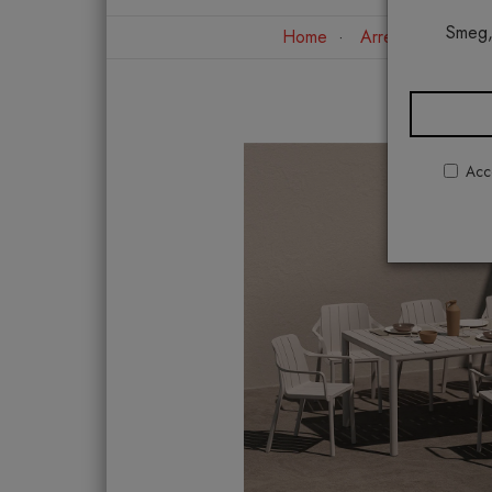
Smeg,
Home
Arredo esterno
Acco