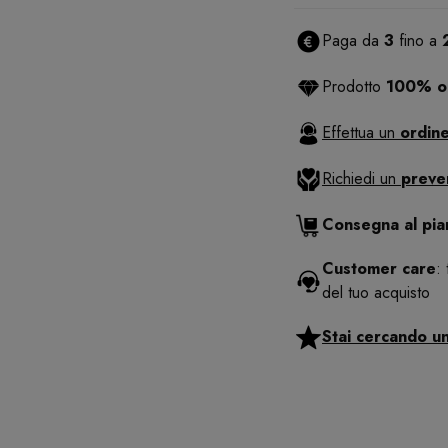
Paga da
3
fino a
Prodotto
100% or
Effettua un
ordine
Richiedi un
preve
Consegna al pi
Customer care
:
del tuo acquisto
Stai cercando u