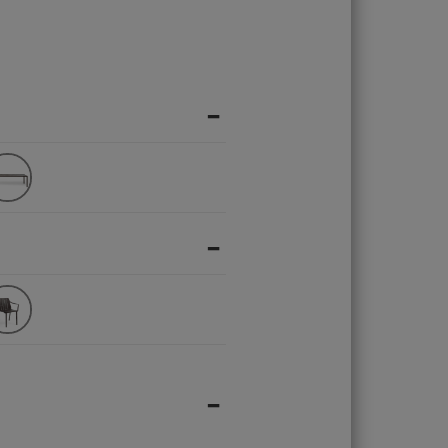
-
-
-