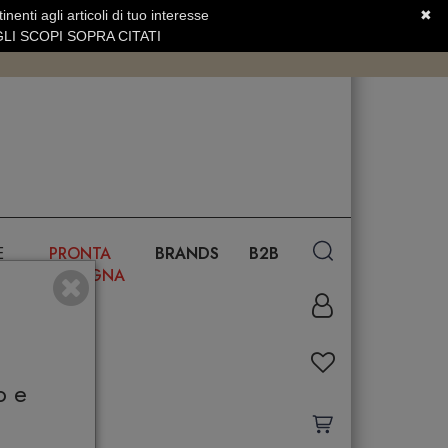
nenti agli articoli di tuo interesse
✖
SERVIZIO CLIENTI +39.0773.470.562
LI SCOPI SOPRA CITATI
E
PRONTA
BRANDS
B2B
CONSEGNA
o e