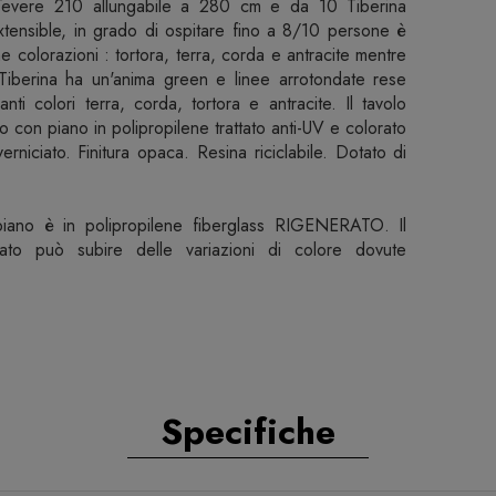
Tevere 210 allungabile a 280 cm e da 10 Tiberina
xtensible, in grado di ospitare fino a 8/10 persone è
me colorazioni : tortora, terra, corda e antracite mentre
e Tiberina ha un'anima green e linee arrotondate rese
anti colori terra, corda, tortora e antracite. Il tavolo
o con piano in polipropilene trattato anti-UV e colorato
verniciato. Finitura opaca. Resina riciclabile. Dotato di
 piano è in polipropilene fiberglass RIGENERATO. Il
erato può subire delle variazioni di colore dovute
Specifiche