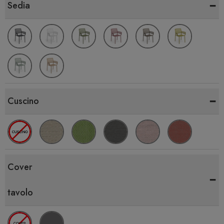
-
Sedia
-
Cuscino
Cover
-
tavolo