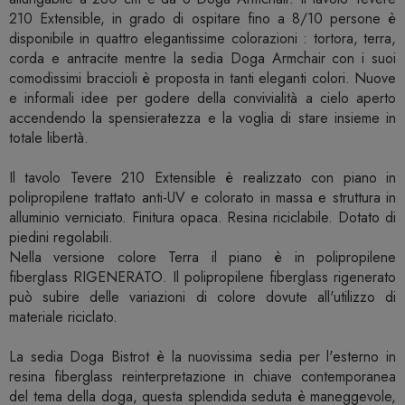
210 Extensible, in grado di ospitare fino a 8/10 persone è
disponibile in quattro elegantissime colorazioni : tortora, terra,
corda e antracite mentre la sedia Doga Armchair con i suoi
comodissimi braccioli è proposta in tanti eleganti colori. Nuove
e informali idee per godere della convivialità a cielo aperto
accendendo la spensieratezza e la voglia di stare insieme in
totale libertà.
Il tavolo Tevere 210 Extensible è realizzato con piano in
polipropilene trattato anti-UV e colorato in massa e struttura in
alluminio verniciato. Finitura opaca. Resina riciclabile. Dotato di
piedini regolabili.
Nella versione colore Terra il piano è in polipropilene
fiberglass RIGENERATO. Il polipropilene fiberglass rigenerato
può subire delle variazioni di colore dovute all'utilizzo di
materiale riciclato.
La sedia Doga Bistrot è la nuovissima sedia per l'esterno in
resina fiberglass reinterpretazione in chiave contemporanea
del tema della doga, questa splendida seduta è maneggevole,