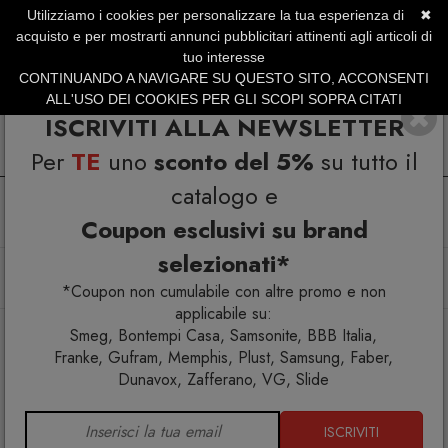
Utilizziamo i cookies per personalizzare la tua esperienza di
✖
SERVIZIO CLIENTI +39.0773.470.562
acquisto e per mostrarti annunci pubblicitari attinenti agli articoli di
SUMMER SALES | Fino al 31 Agosto
tuo interesse
CONTINUANDO A NAVIGARE SU QUESTO SITO, ACCONSENTI
ALL'USO DEI COOKIES PER GLI SCOPI SOPRA CITATI
ISCRIVITI ALLA NEWSLETTER
Per
TE
uno
sconto del 5%
su tutto il
catalogo e
Coupon esclusivi su brand
selezionati*
Home
Arredo esterno
Set tavoli e sedie da giardino
Set tavolo Tevere 210 Extensible con 8 Doga Armchair
*Coupon non cumulabile con altre promo e non
applicabile su:
Smeg, Bontempi Casa, Samsonite, BBB Italia,
Franke, Gufram, Memphis, Plust, Samsung, Faber,
Dunavox, Zafferano, VG, Slide
ISCRIVITI