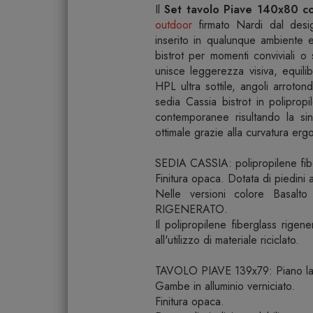
Il
Set tavolo Piave 140x80 co
outdoor
firmato Nardi dal desi
inserito in qualunque ambiente e
bistrot per momenti conviviali o 
unisce leggerezza visiva, equilib
HPL ultra sottile, angoli arroton
sedia Cassia bistrot in polipropi
contemporanee risultando la sin
ottimale grazie alla curvatura er
SEDIA CASSIA: polipropilene fiber
Finitura opaca. Dotata di piedini a
Nelle versioni colore Basalto
RIGENERATO.
Il polipropilene fiberglass rigen
all'utilizzo di materiale riciclato.
TAVOLO PIAVE 139x79: Piano lam
Gambe in alluminio verniciato.
Finitura opaca.