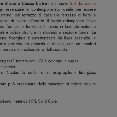
n 6 sedie Cassia bistrot
è il nuovo
Set da pranzo
gn essenziale e contemporaneo, ideale per essere
sterno: dal terrazzo di casa alle terrazze di hotel e
spazi di lavoro all’aperto. Il tavolo rettangolare Piave
rio formale e funzionalità: piano in laminato materico
dati e solida struttura in alluminio a sezione tonda. La
lene fiberglass è caratterizzata da linee essenziali e
tesi perfetta tra praticità e design, con un comfort
gonomica dello schienale e della seduta.
glass* trattato anti- UV e colorato in massa.
ntiscivolo.
 e Cactus la sedia è in polipropilene fiberglass
erato può presentare delle variazioni di colore dovute
inato materico HPL Solid Core.