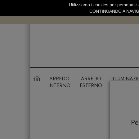
Utilizziamo i cookies per personalizz
SPEDIZIONE GRATUITA SOPRA 99 
CONTINUANDO A NAVIGA
ARREDO
ARREDO
ILLUMINAZ
INTERNO
ESTERNO
P