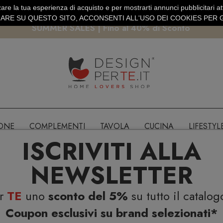
are la tua esperienza di acquisto e per mostrarti annunci pubblicitari atti
EURO
PAGAMENTO SICURO PAYPAL · CARTA DI CREDITO
RE SU QUESTO SITO, ACCONSENTI ALL'USO DEI COOKIES PER G
SUMMER SALES | Fino al 40% di Sconto
IONE
COMPLEMENTI
TAVOLA
CUCINA
LIFESTYL
ISCRIVITI ALLA
NEWSLETTER
er
TE
uno
sconto del 5%
su tutto il catalog
Coupon esclusivi su brand selezionati*