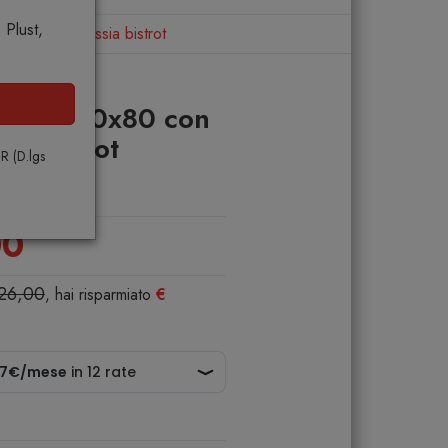
Plust,
n 6 sedie Cassia bistrot
Piave 140x80 con
ia bistrot
PR (D.lgs
00
326,00
, hai risparmiato
€