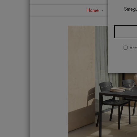
Smeg,
Home
Arredo ester
Acco