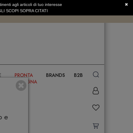
nenti agli articoli di tuo interesse
✖
SERVIZIO CLIENTI +39.0773.470.562
LI SCOPI SOPRA CITATI
E
PRONTA
BRANDS
B2B
CONSEGNA
o e