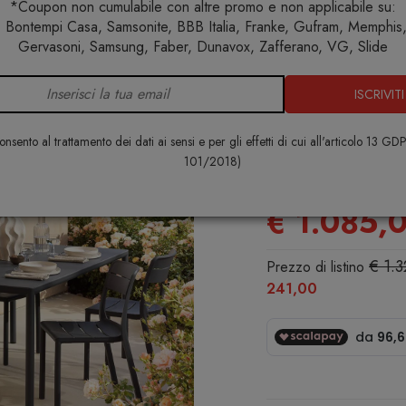
*Coupon non cumulabile con altre promo e non applicabile su:
 Bontempi Casa, Samsonite, BBB Italia, Franke, Gufram, Memphis, 
no
Set tavoli e sedie da giardino
Set tavolo Piave 140x80 co
Gervasoni, Samsung, Faber, Dunavox, Zafferano, VG, Slide
ISCRIVITI
Set tavolo 
6 sedie Cass
nsento al trattamento dei dati ai sensi e per gli effetti di cui all'articolo 13 GD
101/2018)
NARDI
€ 1.085,
€ 1.
Prezzo di listino
241,00