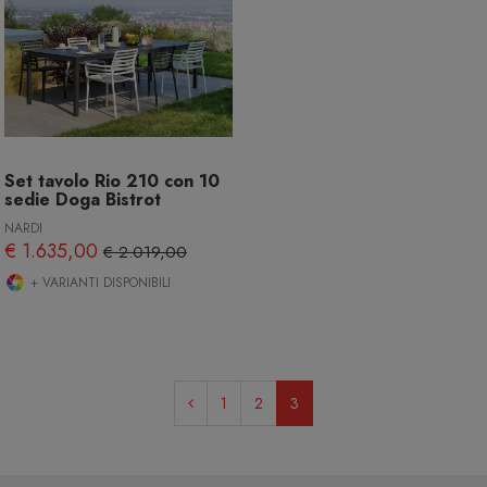
Set tavolo Rio 210 con 10
sedie Doga Bistrot
NARDI
€ 1.635,00
€ 2.019,00
+ VARIANTI DISPONIBILI
Previous
1
2
3