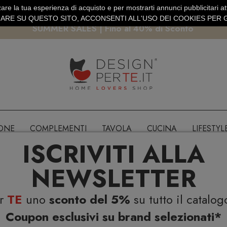
are la tua esperienza di acquisto e per mostrarti annunci pubblicitari atti
EURO
PAGAMENTO SICURO PAYPAL · CARTA DI CREDITO
RE SU QUESTO SITO, ACCONSENTI ALL'USO DEI COOKIES PER G
SUMMER SALES | Fino al 40% di Sconto
IONE
COMPLEMENTI
TAVOLA
CUCINA
LIFESTYL
ISCRIVITI ALLA
NEWSLETTER
er
TE
uno
sconto del 5%
su tutto il catalog
Coupon esclusivi su brand selezionati*