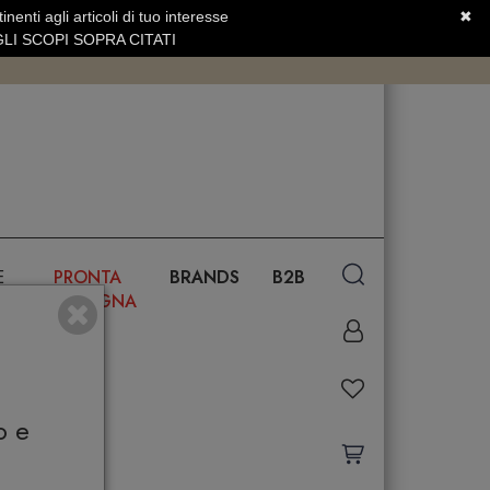
nenti agli articoli di tuo interesse
✖
SERVIZIO CLIENTI +39.0773.470.562
LI SCOPI SOPRA CITATI
E
PRONTA
BRANDS
B2B
CONSEGNA
o e