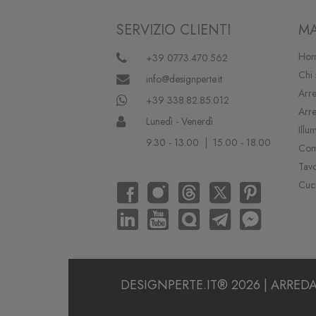
SERVIZIO CLIENTI
MA
Hom
+39 0773.470.562
Chi
info@designperte.it
Arre
+39 338.82.85.012
Arr
Lunedì - Venerdì
Illu
9.30 - 13.00 | 15.00 - 18.00
Com
Tav
Cuc
DESIGNPERTE.IT® 2026 | ARREDAMENT