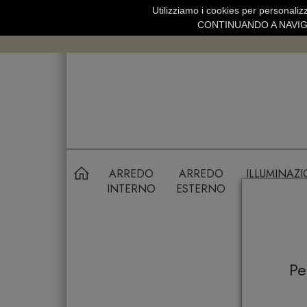
Utilizziamo i cookies per personalizz
SPEDIZIONE GRATUITA SOPRA 99 
CONTINUANDO A NAVIGA
ARREDO
ARREDO
ILLUMINAZ
INTERNO
ESTERNO
P