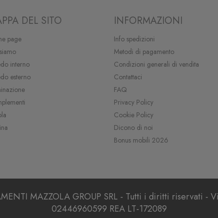
PPA DEL SITO
INFORMAZIONI
e page
Info spedizioni
 siamo
Metodi di pagamento
do interno
Condizioni generali di vendita
edo esterno
Contattaci
minazione
FAQ
plementi
Privacy Policy
ola
Cookie Policy
ina
Dicono di noi
Bonus mobili 2026
I MAZZOLA GROUP SRL - Tutti i diritti riservati - Via
02446960599 REA LT-172089