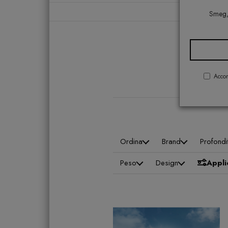
Smeg, 
SET
Accon
Ordina
Brand
Profond
Peso
Design
Applic