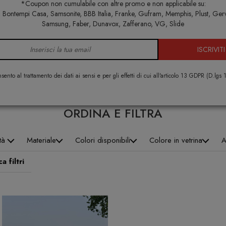
*Coupon non cumulabile con altre promo e non applicabile su:
Home
Arredo esterno
Set tavoli e sedie da giardino
Pagina 3
Bontempi Casa, Samsonite, BBB Italia, Franke, Gufram, Memphis, Plust, Ger
Samsung, Faber, Dunavox, Zafferano, VG, Slide
 TAVOLI E SEDIE DA GIAR
ISCRIVITI
sento al trattamento dei dati ai sensi e per gli effetti di cui all'articolo 13 GDPR (D.lgs
ORDINA E FILTRA
ità
Materiale
Colori disponibili
Colore in vetrina
A
a filtri