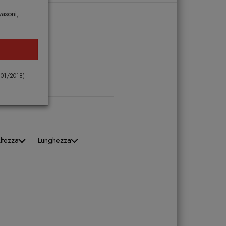
vasoni,
DINO
 101/2018)
ltezza
Lunghezza