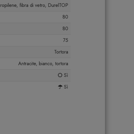
propilene, fibra di vetro, DurelTOP
80
80
75
Tortora
Antracite, bianco, tortora
Sì
Sì