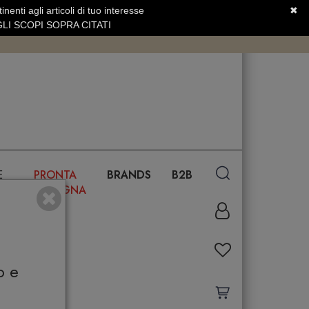
nenti agli articoli di tuo interesse
✖
SERVIZIO CLIENTI +39.0773.470.562
LI SCOPI SOPRA CITATI
E
PRONTA
BRANDS
B2B
CONSEGNA
o e