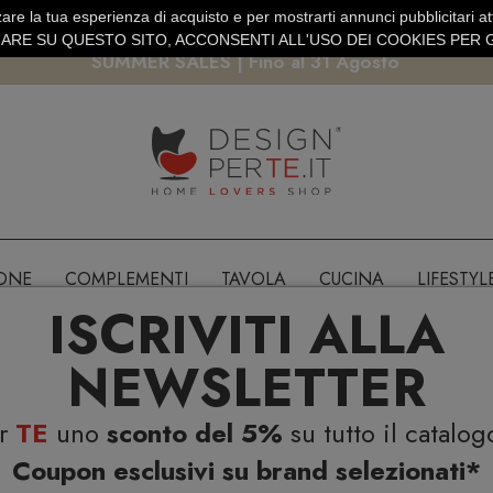
are la tua esperienza di acquisto e per mostrarti annunci pubblicitari atti
EURO
PAGAMENTO SICURO PAYPAL · CARTA DI CREDITO
RE SU QUESTO SITO, ACCONSENTI ALL'USO DEI COOKIES PER G
SUMMER SALES | Fino al 31 Agosto
IONE
COMPLEMENTI
TAVOLA
CUCINA
LIFESTYL
ISCRIVITI ALLA
NEWSLETTER
er
TE
uno
sconto del 5%
su tutto il catalog
Coupon esclusivi su brand selezionati*