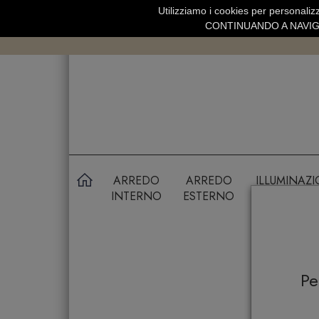
Utilizziamo i cookies per personalizz
SPEDIZIONE GRATUITA SOPRA 99 
CONTINUANDO A NAVIGA
ARREDO
ARREDO
ILLUMINAZ
INTERNO
ESTERNO
P