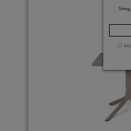
Smeg,
Acco