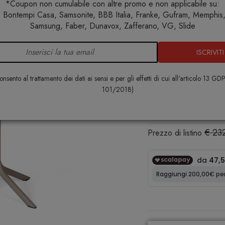
*Coupon non cumulabile con altre promo e non applicabile su:
 Bontempi Casa, Samsonite, BBB Italia, Franke, Gufram, Memphis, 
Home
Arredo esterno
Tavoli
Tavolo Clip 80
Samsung, Faber, Dunavox, Zafferano, VG, Slide
ISCRIVITI
Tavolo Clip
NARDI
nsento al trattamento dei dati ai sensi e per gli effetti di cui all'articolo 13 GD
101/2018)
€ 190,00
€ 23
Prezzo di listino