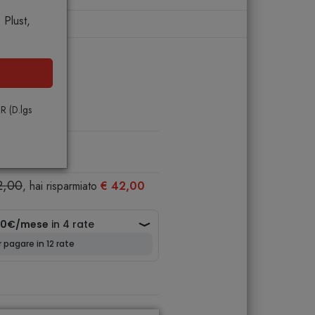
Plust,
 80
PR (D.lgs
2,00
, hai risparmiato
€ 42,00