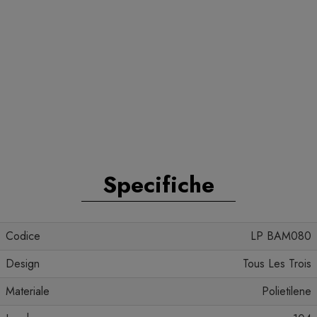
Specifiche
Codice
LP BAM080
Design
Tous Les Trois
Materiale
Polietilene