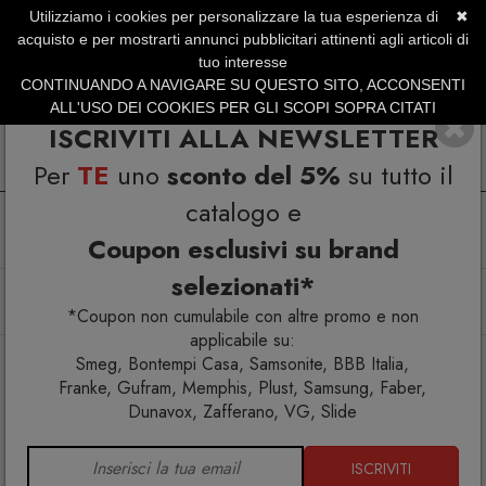
Utilizziamo i cookies per personalizzare la tua esperienza di
✖
SERVIZIO CLIENTI +39.0773.470.562
acquisto e per mostrarti annunci pubblicitari attinenti agli articoli di
SUMMER SALES | Fino al 31 Agosto
tuo interesse
CONTINUANDO A NAVIGARE SU QUESTO SITO, ACCONSENTI
ALL'USO DEI COOKIES PER GLI SCOPI SOPRA CITATI
ISCRIVITI ALLA NEWSLETTER
Per
TE
uno
sconto del 5%
su tutto il
catalogo e
Coupon esclusivi su brand
selezionati*
Home
Arredo esterno
Vasi
Arredi luminosi
Bamboo vaso luminoso
*Coupon non cumulabile con altre promo e non
applicabile su:
Smeg, Bontempi Casa, Samsonite, BBB Italia,
Franke, Gufram, Memphis, Plust, Samsung, Faber,
Dunavox, Zafferano, VG, Slide
ISCRIVITI