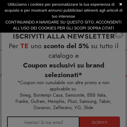
Utilizziamo i cookies per personalizzare la tua esperienza di
✖
SERVIZIO CLIENTI +39.0773.470.562
acquisto e per mostrarti annunci pubblicitari attinenti agli articoli di
SUMMER SALES | Fino al 40% di Sconto
tuo interesse
CONTINUANDO A NAVIGARE SU QUESTO SITO, ACCONSENTI
ALL'USO DEI COOKIES PER GLI SCOPI SOPRA CITATI
ISCRIVITI ALLA NEWSLETTER
Per
TE
uno
sconto del 5%
su tutto il
catalogo e
Coupon esclusivi su brand
selezionati*
Home
Arredo interno
Divani
Gufram Dark Lady Divano
*Coupon non cumulabile con altre promo e non
applicabile su:
Smeg, Bontempi Casa, Samsonite, BBB Italia,
Franke, Gufram, Memphis, Plust, Samsung, Faber,
Dunavox, Zafferano, VG, Slide
ISCRIVITI