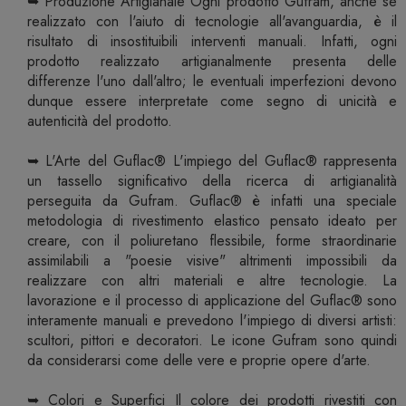
➥ Produzione Artigianale Ogni prodotto Gufram, anche se
realizzato con l'aiuto di tecnologie all'avanguardia, è il
risultato di insostituibili interventi manuali. Infatti, ogni
prodotto realizzato artigianalmente presenta delle
differenze l'uno dall'altro; le eventuali imperfezioni devono
dunque essere interpretate come segno di unicità e
autenticità del prodotto.
➥ L'Arte del Guflac® L'impiego del Guflac® rappresenta
un tassello significativo della ricerca di artigianalità
perseguita da Gufram. Guflac® è infatti una speciale
metodologia di rivestimento elastico pensato ideato per
creare, con il poliuretano flessibile, forme straordinarie
assimilabili a "poesie visive" altrimenti impossibili da
realizzare con altri materiali e altre tecnologie. La
lavorazione e il processo di applicazione del Guflac® sono
interamente manuali e prevedono l'impiego di diversi artisti:
scultori, pittori e decoratori. Le icone Gufram sono quindi
da considerarsi come delle vere e proprie opere d'arte.
➥ Colori e Superfici Il colore dei prodotti rivestiti con