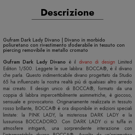
Descrizione
Gufram Dark Lady Divano | Divano in morbido
poliuretano con rivestimento sfoderabile in tessuto con
piercing removibile in metallo cromato
Gufram Dark Lady Divano
è il
divano di design
Limited
Edition 1/500. Leggete le sue labbra: BOCCA®, è il divano
che parla. Questo indimenticabile divano progettato da Studio
65 ha influenzato la nostra realtà più di qualsiasi altro arredo
mai creato. Il design unico di BOCCA®, formato da una
coppia di labbra impercettibilmente asimmetriche, è giocoso,
sensuale e provocatorio. Originariamente realizzata in tessuto
rosso brillante, BOCCA® è ora disponibile in edizioni speciali
limitate: la PINK LADY, la misteriosa DARK LADY e la
lussuriosa BOCCADORO. Con DARK LADY ci si tuffa in
atmosfere intriganti, una sorprendente interazione con
l’intramontabile divano BOCCA®. Avvolta da un’enigmatica