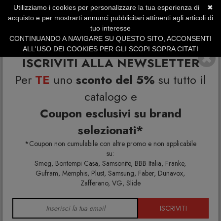
Utilizziamo i cookies per personalizzare la tua esperienza di
✖
SERVIZIO CLIENTI +39.0773.470.562
acquisto e per mostrarti annunci pubblicitari attinenti agli articoli di
SUMMER SALES | Fino al 31 Agosto
tuo interesse
CONTINUANDO A NAVIGARE SU QUESTO SITO, ACCONSENTI
ALL'USO DEI COOKIES PER GLI SCOPI SOPRA CITATI
ISCRIVITI ALLA NEWSLETTER
Per
TE
uno
sconto del 5%
su tutto il
catalogo e
Coupon esclusivi su brand
selezionati*
Home
Gufram
*Coupon non cumulabile con altre promo e non applicabile
su:
Smeg, Bontempi Casa, Samsonite, BBB Italia, Franke,
Gufram, Memphis, Plust, Samsung, Faber, Dunavox,
Zafferano, VG, Slide
ISCRIVITI