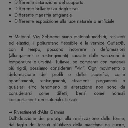
Differente saturazione del supporto
Differente brillantezza degli strati
Differente maestria artigianale
Differente esposizione alla luce naturale o artificiale
➥ Materiali Vivi Sebbene siano materiali morbidi, resilienti
ed elastici, il poliuretano flessibile e la vernice Guflac®,
con il tempo, possono incorrere in deformazioni
(allungamenti e restringimenti) causate dalle variazioni di
temperatura e umidità. Tuttavia, se comparati con materiali
più rigidi, possiamo considerarli "vivi". Ogni movimento o
deformazione dei profili o delle superfici, come
rigonfiamenti, restringimenti, stiramenti, piegamenti o
qualsiasi altro fenomeno di alterazione non sono da
considerarsi come difetti, bensì come normali
comportamenti dei materiali utilizzati.
➥ Rivestimenti d'Alta Gamma
Dall'ideazione dei prototipi alla realizzazione delle forme,
dal taglio dei tessuti all'utilizzo della macchina da cucire,