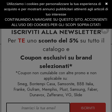
Utilizziamo i cookies per personalizzare la tua esperienza di
✖
SERVIZIO CLIENTI +39.0773.470.562
acquisto e per mostrarti annunci pubblicitari attinenti agli articoli di
SUMMER SALES | Fino al 31 Agosto
tuo interesse
CONTINUANDO A NAVIGARE SU QUESTO SITO, ACCONSENTI
ALL'USO DEI COOKIES PER GLI SCOPI SOPRA CITATI
ISCRIVITI ALLA NEWSLETTER
Per
TE
uno
sconto del 5%
su tutto il
catalogo e
Coupon esclusivi su brand
selezionati*
Home
Arredo interno
Divani
Gufram Unlimited Divano Forest 355
*Coupon non cumulabile con altre promo e non
applicabile su:
Smeg, Bontempi Casa, Samsonite, BBB Italia,
Franke, Gufram, Memphis, Plust, Samsung, Faber,
Dunavox, Zafferano, VG, Slide
ISCRIVITI