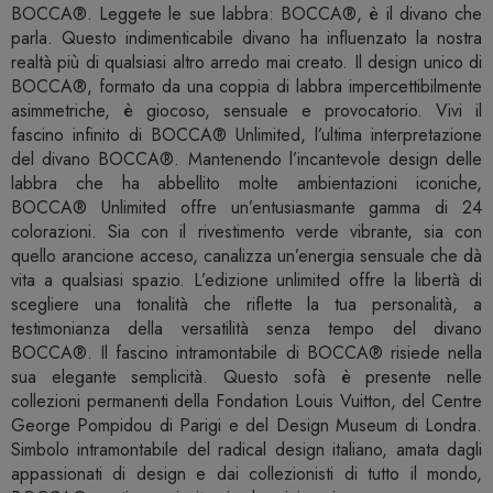
BOCCA®. Leggete le sue labbra: BOCCA®, è il divano che
parla. Questo indimenticabile divano ha influenzato la nostra
realtà più di qualsiasi altro arredo mai creato. Il design unico di
BOCCA®, formato da una coppia di labbra impercettibilmente
asimmetriche, è giocoso, sensuale e provocatorio. Vivi il
fascino infinito di BOCCA® Unlimited, l’ultima interpretazione
del divano BOCCA®. Mantenendo l’incantevole design delle
labbra che ha abbellito molte ambientazioni iconiche,
BOCCA® Unlimited offre un’entusiasmante gamma di 24
colorazioni. Sia con il rivestimento verde vibrante, sia con
quello arancione acceso, canalizza un’energia sensuale che dà
vita a qualsiasi spazio. L’edizione unlimited offre la libertà di
scegliere una tonalità che riflette la tua personalità, a
testimonianza della versatilità senza tempo del divano
BOCCA®. Il fascino intramontabile di BOCCA® risiede nella
sua elegante semplicità. Questo sofà è presente nelle
collezioni permanenti della Fondation Louis Vuitton, del Centre
George Pompidou di Parigi e del Design Museum di Londra.
Simbolo intramontabile del radical design italiano, amata dagli
appassionati di design e dai collezionisti di tutto il mondo,