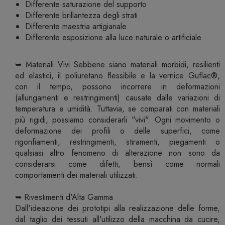
Differente saturazione del supporto
Differente brillantezza degli strati
Differente maestria artigianale
Differente esposizione alla luce naturale o artificiale
➥ Materiali Vivi Sebbene siano materiali morbidi, resilienti
ed elastici, il poliuretano flessibile e la vernice Guflac®,
con il tempo, possono incorrere in deformazioni
(allungamenti e restringimenti) causate dalle variazioni di
temperatura e umidità. Tuttavia, se comparati con materiali
più rigidi, possiamo considerarli "vivi". Ogni movimento o
deformazione dei profili o delle superfici, come
rigonfiamenti, restringimenti, stiramenti, piegamenti o
qualsiasi altro fenomeno di alterazione non sono da
considerarsi come difetti, bensì come normali
comportamenti dei materiali utilizzati.
➥ Rivestimenti d'Alta Gamma
Dall'ideazione dei prototipi alla realizzazione delle forme,
dal taglio dei tessuti all'utilizzo della macchina da cucire,