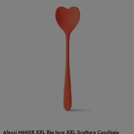
Alessi MMI08 XXL Big love XXL Scultura Cucchiaio