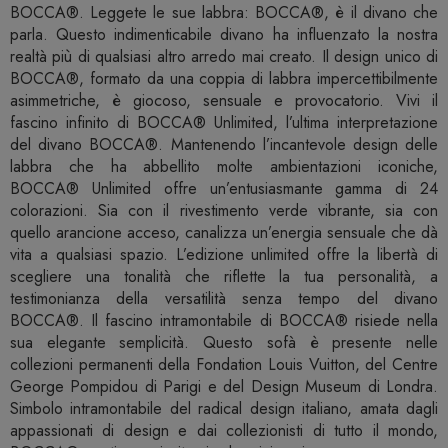
BOCCA®. Leggete le sue labbra: BOCCA®, è il divano che
parla. Questo indimenticabile divano ha influenzato la nostra
realtà più di qualsiasi altro arredo mai creato. Il design unico di
BOCCA®, formato da una coppia di labbra impercettibilmente
asimmetriche, è giocoso, sensuale e provocatorio. Vivi il
fascino infinito di BOCCA® Unlimited, l’ultima interpretazione
del divano BOCCA®. Mantenendo l’incantevole design delle
labbra che ha abbellito molte ambientazioni iconiche,
BOCCA® Unlimited offre un’entusiasmante gamma di 24
colorazioni. Sia con il rivestimento verde vibrante, sia con
quello arancione acceso, canalizza un’energia sensuale che dà
vita a qualsiasi spazio. L’edizione unlimited offre la libertà di
scegliere una tonalità che riflette la tua personalità, a
testimonianza della versatilità senza tempo del divano
BOCCA®. Il fascino intramontabile di BOCCA® risiede nella
sua elegante semplicità. Questo sofà è presente nelle
collezioni permanenti della Fondation Louis Vuitton, del Centre
George Pompidou di Parigi e del Design Museum di Londra.
Simbolo intramontabile del radical design italiano, amata dagli
appassionati di design e dai collezionisti di tutto il mondo,