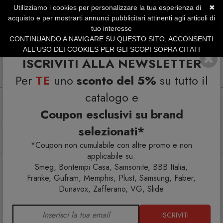
Utilizziamo i cookies per personalizzare la tua esperienza di
✖
SERVIZIO CLIENTI +39.0773.470.562
acquisto e per mostrarti annunci pubblicitari attinenti agli articoli di
SUMMER SALES | Fino al 31 Agosto
tuo interesse
CONTINUANDO A NAVIGARE SU QUESTO SITO, ACCONSENTI
ALL'USO DEI COOKIES PER GLI SCOPI SOPRA CITATI
ISCRIVITI ALLA NEWSLETTER
Per
TE
uno
sconto del 5%
su tutto il
catalogo e
Coupon esclusivi su brand
selezionati*
Home
Arredo interno
Divani
Gufram Unlimited Divano Wine 710
*Coupon non cumulabile con altre promo e non
applicabile su:
Smeg, Bontempi Casa, Samsonite, BBB Italia,
Franke, Gufram, Memphis, Plust, Samsung, Faber,
Dunavox, Zafferano, VG, Slide
ISCRIVITI