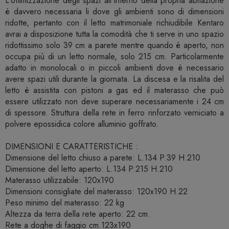
L'ottimizzazione degli spazi all'interno della propria abitazione
è davvero necessaria li dove gli ambienti sono di dimensioni
ridotte, pertanto con il letto matrimoniale richiudibile Kentaro
avrai a disposizione tutta la comodità che ti serve in uno spazio
ridottissimo solo 39 cm a parete mentre quando è aperto, non
occupa più di un letto normale, solo 215 cm. Particolarmente
adatto in monolocali o in piccoli ambienti dove è necessario
avere spazi utili durante la giornata. La discesa e la risalita del
letto è assistita con pistoni a gas ed il materasso che può
essere utilizzato non deve superare necessariamente i 24 cm
di spessore. Struttura della rete in ferro rinforzato verniciato a
polvere epossidica colore alluminio goffrato.
DIMENSIONI E CARATTERISTICHE :
Dimensione del letto chiuso a parete: L.134 P.39 H.210
Dimensione del letto aperto: L.134 P.215 H.210
Materasso utilizzabile: 120x190
Dimensioni consigliate del materasso: 120x190 H.22
Peso minimo del materasso: 22 kg
Altezza da terra della rete aperto: 22 cm.
Rete a doghe di faggio cm.123x190