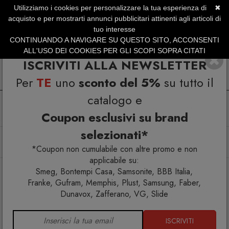
Utilizziamo i cookies per personalizzare la tua esperienza di
✖
SERVIZIO CLIENTI +39.0773.470.562
acquisto e per mostrarti annunci pubblicitari attinenti agli articoli di
SUMMER SALES | Fino al 31 Agosto
tuo interesse
CONTINUANDO A NAVIGARE SU QUESTO SITO, ACCONSENTI
ALL'USO DEI COOKIES PER GLI SCOPI SOPRA CITATI
ISCRIVITI ALLA NEWSLETTER
Per
TE
uno
sconto del 5%
su tutto il
catalogo e
Coupon esclusivi su brand
selezionati*
Home
Arredo interno
Letti
Letto 120 Kentaro verticale a scomparsa
*Coupon non cumulabile con altre promo e non
applicabile su:
Smeg, Bontempi Casa, Samsonite, BBB Italia,
Franke, Gufram, Memphis, Plust, Samsung, Faber,
Dunavox, Zafferano, VG, Slide
ISCRIVITI