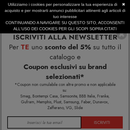
Utilizziamo i cookies per personalizzare la tua esperienza di
✖
SERVIZIO CLIENTI +39.0773.470.562
acquisto e per mostrarti annunci pubblicitari attinenti agli articoli di
SUMMER SALES | Fino al 31 Agosto
tuo interesse
CONTINUANDO A NAVIGARE SU QUESTO SITO, ACCONSENTI
ALL'USO DEI COOKIES PER GLI SCOPI SOPRA CITATI
ISCRIVITI ALLA NEWSLETTER
Per
TE
uno
sconto del 5%
su tutto il
catalogo e
Coupon esclusivi su brand
selezionati*
Home
Itamoby
*Coupon non cumulabile con altre promo e non applicabile
su:
Smeg, Bontempi Casa, Samsonite, BBB Italia, Franke,
Gufram, Memphis, Plust, Samsung, Faber, Dunavox,
Zafferano, VG, Slide
ISCRIVITI