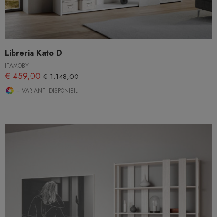
Libreria Kato D
ITAMOBY
€ 459,00
€ 1.148,00
+ VARIANTI DISPONIBILI