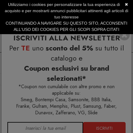
Utilizziamo i cookies per personalizzare la tua esperienza di
✖
SERVIZIO CLIENTI +39.0773.470.562
acquisto e per mostrarti annunci pubblicitari attinenti agli articoli di
SUMMER SALES | Fino al 31 Agosto
tuo interesse
CONTINUANDO A NAVIGARE SU QUESTO SITO, ACCONSENTI
ALL'USO DEI COOKIES PER GLI SCOPI SOPRA CITATI
ISCRIVITI ALLA NEWSLETTER
Per
TE
uno
sconto del 5%
su tutto il
catalogo e
Coupon esclusivi su brand
selezionati*
Home
Arredo interno
Librerie
Libreria Kato E
*Coupon non cumulabile con altre promo e non
applicabile su:
Smeg, Bontempi Casa, Samsonite, BBB Italia,
Franke, Gufram, Memphis, Plust, Samsung, Faber,
Dunavox, Zafferano, VG, Slide
ISCRIVITI