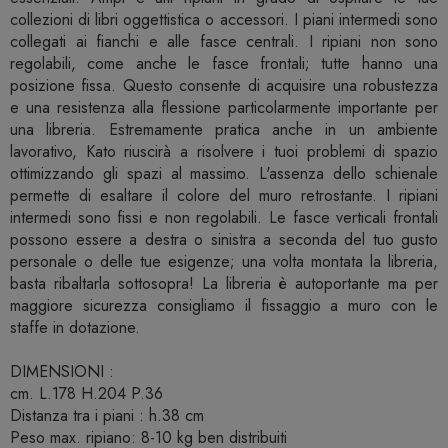
collezioni di libri oggettistica o accessori. I piani intermedi sono
collegati ai fianchi e alle fasce centrali. I ripiani non sono
regolabili, come anche le fasce frontali; tutte hanno una
posizione fissa. Questo consente di acquisire una robustezza
e una resistenza alla flessione particolarmente importante per
una libreria. Estremamente pratica anche in un ambiente
lavorativo, Kato riuscirà a risolvere i tuoi problemi di spazio
ottimizzando gli spazi al massimo. L'assenza dello schienale
permette di esaltare il colore del muro retrostante. I ripiani
intermedi sono fissi e non regolabili. Le fasce verticali frontali
possono essere a destra o sinistra a seconda del tuo gusto
personale o delle tue esigenze; una volta montata la libreria,
basta ribaltarla sottosopra! La libreria è autoportante ma per
maggiore sicurezza consigliamo il fissaggio a muro con le
staffe in dotazione.
DIMENSIONI :
cm. L.178 H.204 P.36
Distanza tra i piani : h.38 cm
Peso max. ripiano: 8-10 kg ben distribuiti