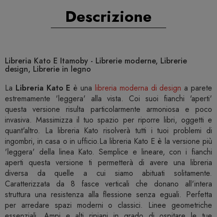
Descrizione
Libreria Kato E Itamoby - Librerie moderne, Librerie
design, Librerie in legno
La
Libreria Kato E
è una
libreria moderna di design
a parete
estremamente 'leggera' alla vista. Coi suoi fianchi 'aperti'
questa versione risulta particolarmente armoniosa e poco
invasiva. Massimizza il tuo spazio per riporre libri, oggetti e
quant'altro. La libreria Kato risolverà tutti i tuoi problemi di
ingombri, in casa o in ufficio.La libreria Kato E è la versione più
'leggera' della linea Kato. Semplice e lineare, con i fianchi
aperti questa versione ti permetterà di avere una libreria
diversa da quelle a cui siamo abituati solitamente.
Caratterizzata da 8 fasce verticali che donano all'intera
struttura una resistenza alla flessione senza eguali. Perfetta
per arredare spazi moderni o classici. Linee geometriche
essenziali. Ampi e alti ripiani in grado di ospitare le tue